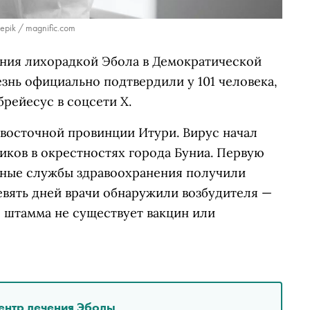
eepik / magnific.com
ния лихорадкой Эбола в Демократической
знь официально подтвердили у 101 человека,
рейесус в соцсети X.
восточной провинции Итури. Вирус начал
иков в окрестностях города Буниа. Первую
тные службы здравоохранения получили
девять дней врачи обнаружили возбудителя —
 штамма не существует вакцин или
ентр лечения Эболы