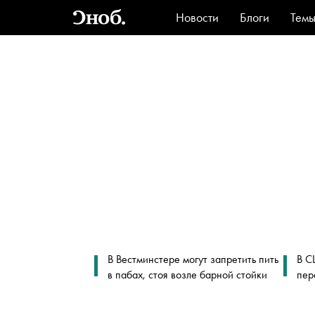
Новости
Блоги
Тем
Стиль
Ви
В Вестминстере могут запретить пить
В С
в пабах, стоя возле барной стойки
пер