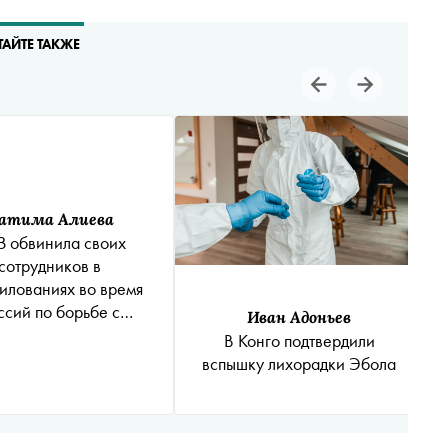
ТАЙТЕ ТАКЖЕ
атима Алиева
 обвинила своих
сотрудников в
илованиях во время
ссий по борьбе с
Иван Адоньев
кой Эбола в Конго —
В Конго подтвердили
е жертв есть ребенок
вспышку лихорадки Эбола