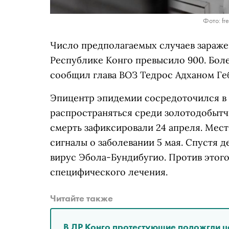
Фото: fr
Число предполагаемых случаев зараже
Республике Конго превысило 900. Боле
сообщил глава ВОЗ Тедрос Адханом Геб
Эпицентр эпидемии сосредоточился в 
распространяться среди золотодобытч
смерть зафиксировали 24 апреля. Мес
сигналы о заболевании 5 мая. Спустя 
вирус Эбола-Бундибугио. Против этого
специфического лечения.
Читайте также
В ДР Конго протестующие подожгли ц