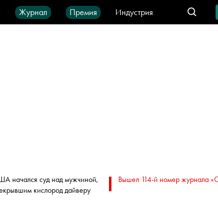
ы
Журнал
Премия
Индустрия
део
Город
IT-продукты
ША начался суд над мужчиной,
Вышел 114-й номер журнала «
екрывшим кислород дайверу