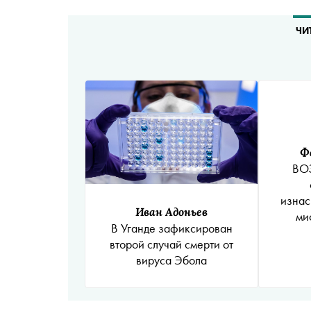
ЧИ
Ф
ВОЗ
изнас
Иван Адоньев
ми
В Уганде зафиксирован
лихорад
второй случай смерти от
в числ
вируса Эбола