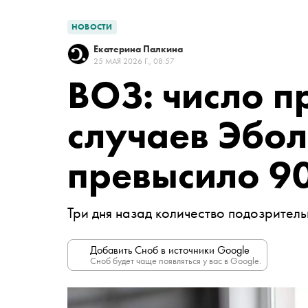
НОВОСТИ
Екатерина Палкина
25 МАЯ 2026 Г., 08:57
ВОЗ: число 
случаев Эбол
превысило 9
Три дня назад количество подозрител
Добавить Сноб в источники Google
Сноб будет чаще появляться у вас в Google.