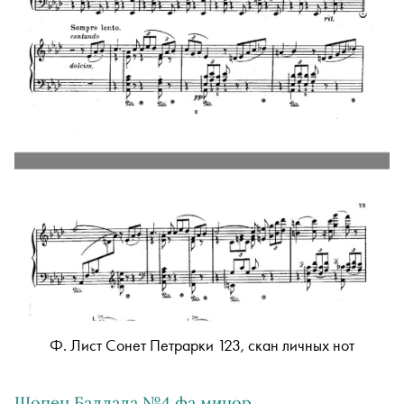
Ф. Лист Сонет Петрарки 123, скан личных нот
Шопен Баллада №4 фа минор