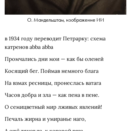
О. Мандельштам, изображение ИИ
в 1934 году переводит Петрарку: схема
катренов abba abba
Промчались дни мои — как бы оленей
Косящий бег. Поймав немного блага
На взмах ресницы, пронеслась ватага
Часов добра и зла — как пена в пене.
О семицветный мир лживых явлений!
Печаль жирна и умиранье наго,
А ещё тянет та, к которой тяга,