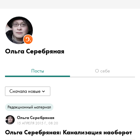
Ольга Серебряная
Посты
О себе
Сначала новые
collapsed
Сначала новые
Редакционный материал
Ольга Серебряная
Сначала старые
15 АПРЕЛЯ 2015 Г., 08:20
Ольга Серебряная: Канализация наоборот
По популярности