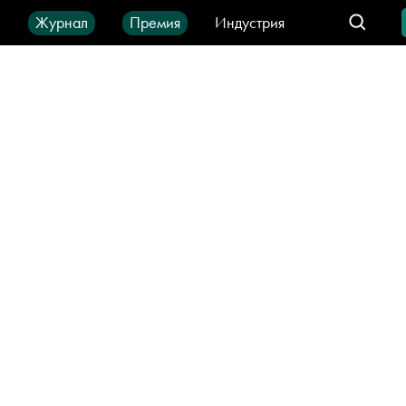
ы
Журнал
Премия
Индустрия
део
Город
IT-продукты