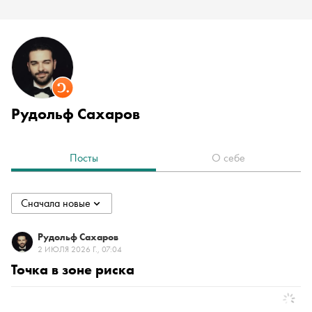
Рудольф Сахаров
Посты
О себе
Сначала новые
collapsed
Сначала новые
Рудольф Сахаров
2 ИЮЛЯ 2026 Г., 07:04
Точка в зоне риска
Сначала старые
По популярности