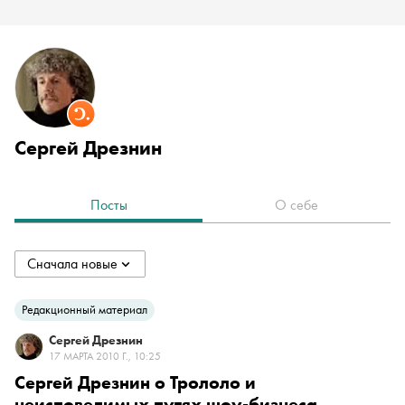
Сергей Дрезнин
Посты
О себе
Сначала новые
collapsed
Сначала новые
Редакционный материал
Сергей Дрезнин
Сначала старые
17 МАРТА 2010 Г., 10:25
Сергей Дрезнин о Трололо и
неисповедимых путях шоу-бизнеса
По популярности