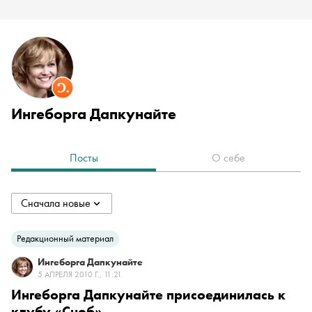
Ингеборга Дапкунайте
Посты
О себе
Сначала новые
collapsed
Сначала новые
Редакционный материал
Ингеборга Дапкунайте
Сначала старые
5 АПРЕЛЯ 2010 Г., 11:21
Ингеборга Дапкунайте присоединилась к
клубу «Сноб»
По популярности