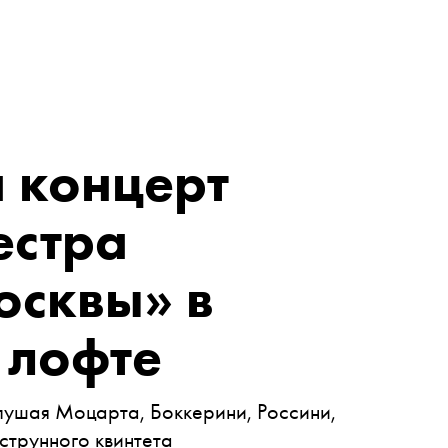
 концерт
естра
осквы» в
 лофте
лушая Моцарта, Боккерини, Россини,
струнного квинтета