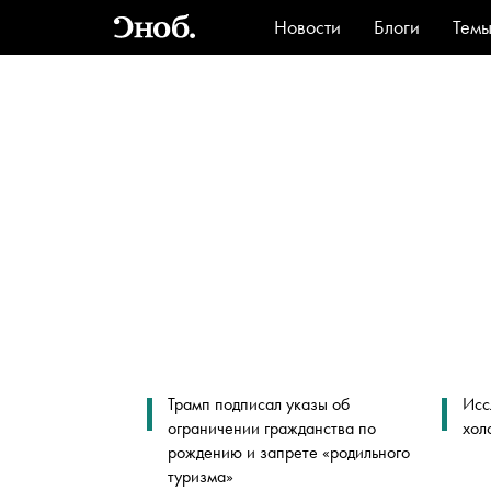
Новости
Блоги
Тем
Стиль
Ви
Трамп подписал указы об
Исс
ограничении гражданства по
хол
рождению и запрете «родильного
туризма»