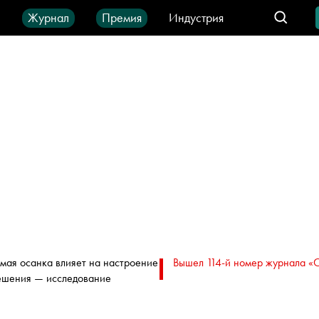
ы
Журнал
Премия
Индустрия
део
Город
IT-продукты
мая осанка влияет на настроение
Вышел 114-й номер журнала «
ешения — исследование