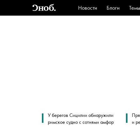
Новости
Блоги
Тем
Стиль
Ви
У берегов Сицилии обнаружили
Пря
римское судно с сотнями амфор
и р