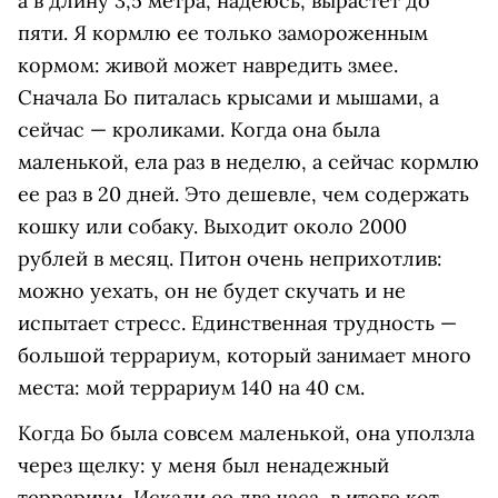
а в длину 3,5 метра, надеюсь, вырастет до
пяти. Я кормлю ее только замороженным
кормом: живой может навредить змее.
Сначала Бо питалась крысами и мышами, а
сейчас — кроликами. Когда она была
маленькой, ела раз в неделю, а сейчас кормлю
ее раз в 20 дней. Это дешевле, чем содержать
кошку или собаку. Выходит около 2000
рублей в месяц. Питон очень неприхотлив:
можно уехать, он не будет скучать и не
испытает стресс. Единственная трудность —
большой террариум, который занимает много
места: мой террариум 140 на 40 см.
Когда Бо была совсем маленькой, она уползла
через щелку: у меня был ненадежный
террариум. Искали ее два часа, в итоге кот