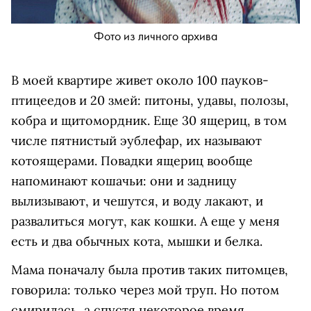
Фото из личного архива
В моей квартире живет около 100 пауков-
птицеедов и 20 змей: питоны, удавы, полозы,
кобра и щитомордник. Еще 30 ящериц, в том
числе пятнистый эублефар, их называют
котоящерами. Повадки ящериц вообще
напоминают кошачьи: они и задницу
вылизывают, и чешутся, и воду лакают, и
развалиться могут, как кошки. А еще у меня
есть и два обычных кота, мышки и белка.
Мама поначалу была против таких питомцев,
говорила: только через мой труп. Но потом
смирилась, а спустя некоторое время