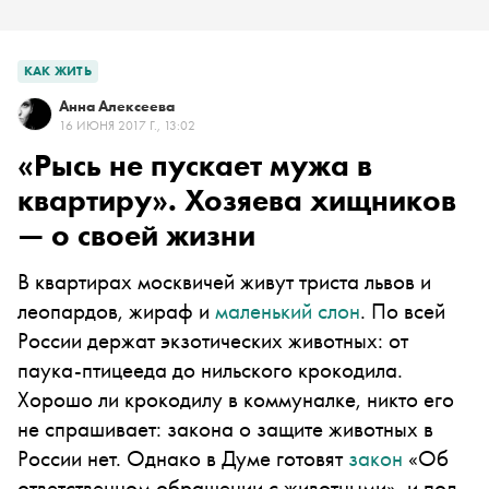
КАК ЖИТЬ
Анна Алексеева
16 ИЮНЯ 2017 Г., 13:02
«Рысь не пускает мужа в
квартиру». Хозяева хищников
— о своей жизни
В квартирах москвичей живут триста львов и
леопардов, жираф и
маленький слон
. По всей
России держат экзотических животных: от
паука-птицееда до нильского крокодила.
Хорошо ли крокодилу в коммуналке, никто его
не спрашивает: закона о защите животных в
России нет. Однако в Думе готовят
закон
«Об
ответственном обращении с животными», и под