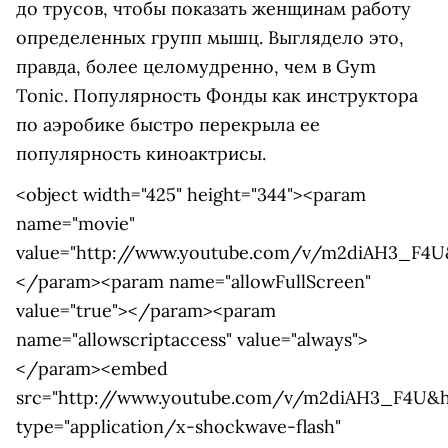
до трусов, чтобы показать женщинам работу
определенных групп мышц. Выглядело это,
правда, более целомудренно, чем в Gym
Tonic. Популярность Фонды как инструктора
по аэробике быстро перекрыла ее
популярность киноактрисы.
<object width="425" height="344"><param
name="movie"
value="http://www.youtube.com/v/m2diAH3_F4U
</param><param name="allowFullScreen"
value="true"></param><param
name="allowscriptaccess" value="always">
</param><embed
src="http://www.youtube.com/v/m2diAH3_F4U&h
type="application/x-shockwave-flash"