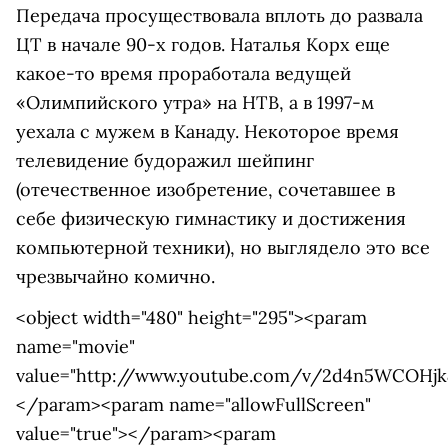
Передача просуществовала вплоть до развала
ЦТ в начале 90-х годов. Наталья Корх еще
какое-то время проработала ведущей
«Олимпийского утра» на НТВ, а в 1997-м
уехала с мужем в Канаду. Некоторое время
телевидение будоражил шейпинг
(отечественное изобретение, сочетавшее в
себе физическую гимнастику и достижения
компьютерной техники), но выглядело это все
чрезвычайно комично.
<object width="480" height="295"><param
name="movie"
value="http://www.youtube.com/v/2d4n5WCOHjk
</param><param name="allowFullScreen"
value="true"></param><param