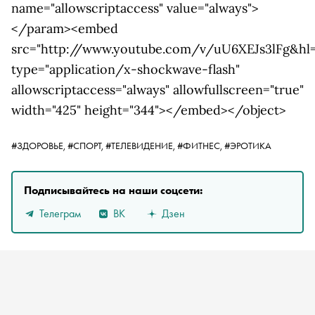
name="allowscriptaccess" value="always">
</param><embed
src="http://www.youtube.com/v/uU6XEJs3lFg&hl
type="application/x-shockwave-flash"
allowscriptaccess="always" allowfullscreen="true"
width="425" height="344"></embed></object>
#ЗДОРОВЬЕ,
#СПОРТ,
#ТЕЛЕВИДЕНИЕ,
#ФИТНЕС,
#ЭРОТИКА
Подписывайтесь на наши соцсети:
Телеграм
ВК
Дзен