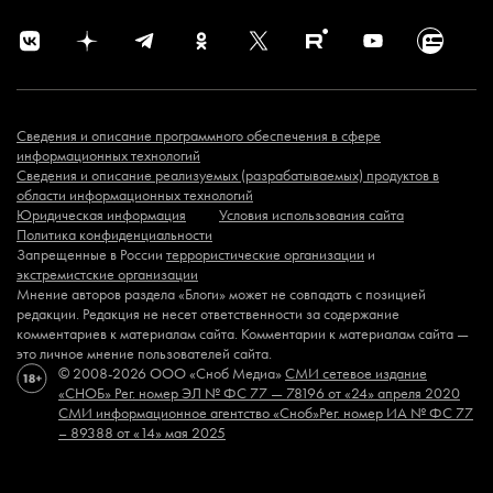
Сведения и описание программного обеспечения в сфере
информационных технологий
Сведения и описание реализуемых (разрабатываемых) продуктов в
области информационных технологий
Юридическая информация
Условия использования сайта
Политика конфиденциальности
Запрещенные в России
террористические организации
и
экстремистские организации
Мнение авторов раздела «Блоги» может не совпадать с позицией
редакции. Редакция не несет ответственности за содержание
комментариев к материалам сайта. Комментарии к материалам сайта —
это личное мнение пользователей сайта.
© 2008-2026 ООО «Сноб Медиа»
СМИ сетевое издание
«СНОБ»
Рег. номер ЭЛ № ФС 77 — 78196 от «24» апреля 2020
СМИ информационное агентство «Сноб»
Рег. номер ИА № ФС 77
– 89388 от «14» мая 2025