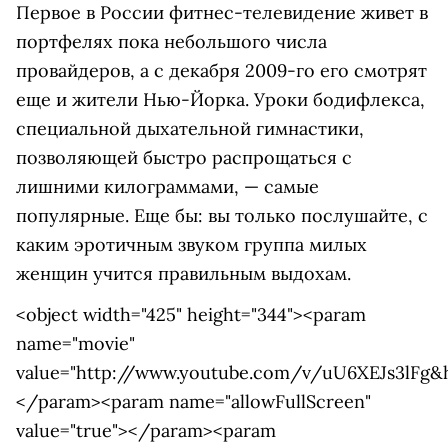
Первое в России фитнес-телевидение живет в
портфелях пока небольшого числа
провайдеров, а с декабря 2009-го его смотрят
еще и жители Нью-Йорка. Уроки бодифлекса,
специальной дыхательной гимнастики,
позволяющей быстро распрощаться с
лишними килограммами, — самые
популярные. Еще бы: вы только послушайте, с
каким эротичным звуком группа милых
женщин учится правильным выдохам.
<object width="425" height="344"><param
name="movie"
value="http://www.youtube.com/v/uU6XEJs3lFg&
</param><param name="allowFullScreen"
value="true"></param><param