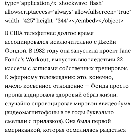
type="application/x-shockwave-flash"
allowscriptaccess="always" allowfullscreen="true"
width="425" height="344"></embed></object>
В США телефитнес долгое время
ассоциировался исключительно с Джейн
Фондой. В 1982 году она запустила проект Jane
Fonda's Workout, выпустив впоследствии 22
кассеты с записями собственных тренировок.
К эфирному телевещанию это, конечно,
имело косвенное отношение — Фонда просто
пропагандировала здоровый образ жизни,
случайно спровоцировав мировой «видеобум»
(видеомагнитофоны в те годы буквально
сметали с прилавков). Она была первой
американкой, которая осмелилась раздеться