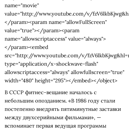
name="movie"
value="http://www.youtube.com/v/fzV6lkbKjwg&h
</param><param name="allowFullScreen"
value="true"></param><param
name="allowscriptaccess" value="always">
</param><embed
src="http://www.youtube.com/v/fzV6lkbKjwg&hl=
type="application/x-shockwave-flash"
allowscriptaccess="always" allowfullscreen="true"
width="480" height="295"></embed></object>
В СССР фитнес-вещание началось с
небольшим опозданием. «В 1986 году стали
постепенно внедрять пятиминутные заставки
между двухсерийными фильмами», —
вспоминает первая ведущая программы