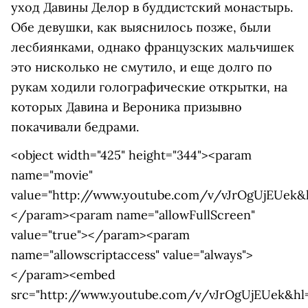
уход Давины Делор в буддистский монастырь.
Обе девушки, как выяснилось позже, были
лесбиянками, однако французских мальчишек
это нисколько не смутило, и еще долго по
рукам ходили голографические открытки, на
которых Давина и Вероника призывно
покачивали бедрами.
<object width="425" height="344"><param
name="movie"
value="http://www.youtube.com/v/vJrOgUjEUek&
</param><param name="allowFullScreen"
value="true"></param><param
name="allowscriptaccess" value="always">
</param><embed
src="http://www.youtube.com/v/vJrOgUjEUek&hl