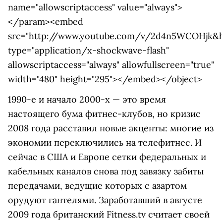
name="allowscriptaccess" value="always">
</param><embed
src="http://www.youtube.com/v/2d4n5WCOHjk&h
type="application/x-shockwave-flash"
allowscriptaccess="always" allowfullscreen="true"
width="480" height="295"></embed></object>
1990-е и начало 2000-х — это время
настоящего бума фитнес-клубов, но кризис
2008 года расставил новые акценты: многие из
экономии переключились на телефитнес. И
сейчас в США и Европе сетки федеральных и
кабельных каналов снова под завязку забиты
передачами, ведущие которых с азартом
орудуют гантелями. Заработавший в августе
2009 года британский Fitness.tv считает своей