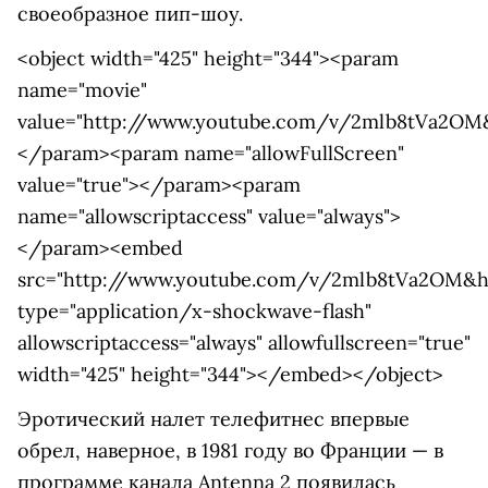
своеобразное пип-шоу.
<object width="425" height="344"><param
name="movie"
value="http://www.youtube.com/v/2mlb8tVa2OM
</param><param name="allowFullScreen"
value="true"></param><param
name="allowscriptaccess" value="always">
</param><embed
src="http://www.youtube.com/v/2mlb8tVa2OM&h
type="application/x-shockwave-flash"
allowscriptaccess="always" allowfullscreen="true"
width="425" height="344"></embed></object>
Эротический налет телефитнес впервые
обрел, наверное, в 1981 году во Франции — в
программе канала Antenna 2 появилась