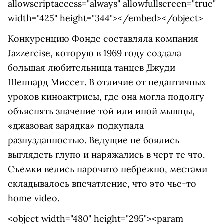
allowscriptaccess="always" allowfullscreen="true"
width="425" height="344"></embed></object>
Конкуренцию Фонде составляла компания
Jazzercise, которую в 1969 году создала
большая любительница танцев Джуди
Шеппард Миссет. В отличие от педантичных
уроков киноактрисы, где она могла подолгу
объяснять значение той или иной мышцы,
«джазовая зарядка» подкупала
разнузданностью. Ведущие не боялись
выглядеть глупо и наряжались в черт те что.
Съемки велись нарочито небрежно, местами
складывалось впечатление, что это чье-то
home video.
<object width="480" height="295"><param