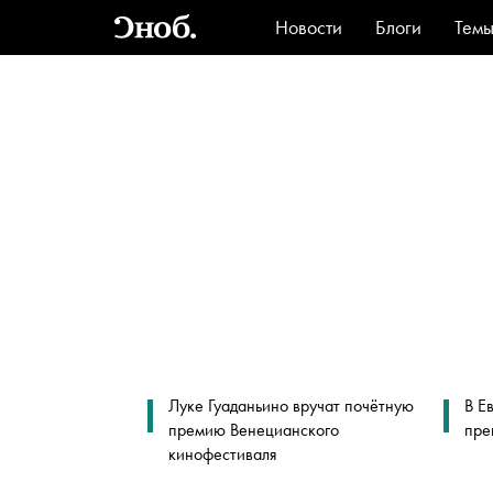
Новости
Блоги
Тем
Стиль
Ви
Луке Гуаданьино вручат почётную
В Е
премию Венецианского
пре
кинофестиваля