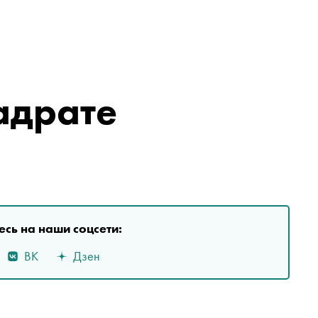
адрате
сь на наши соцсети:
ВК
Дзен