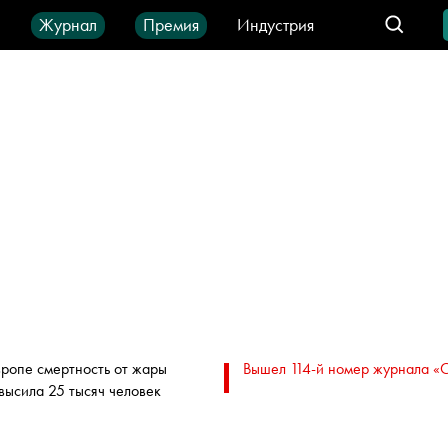
ы
Журнал
Премия
Индустрия
део
Город
IT-продукты
вропе смертность от жары
Вышел 114-й номер журнала «
высила 25 тысяч человек