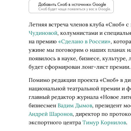
Добавить Сноб в источники Google
Сноб будет чаще появляться у вас в Google.
Летняя встреча членов клуба «Сноб» 
Чудиновой
, колумнистами и специаль
на премию
«Сделано в России»
, котор
ужине мы поговорим о наших планах н
появилось в науке, бизнесе, культуре,
будет сформирован лонг-лист премии.
Помимо редакции проекта «Сноб» в ди
национальной театральной премии и ф
главный редактор журнала «Новое лит
бизнесмен
Вадим Дымов
, президент м
Андрей Шаронов
, директор по проток
экспортного центра
Тимур Корнилов
.