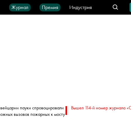
ы
Журнал
Премия
Индустрия
део
Город
IT-продукты
вейцарии пауки спровоцировали
Вышел 114-й номер журнала «
ложных вызовов пожарных к мосту