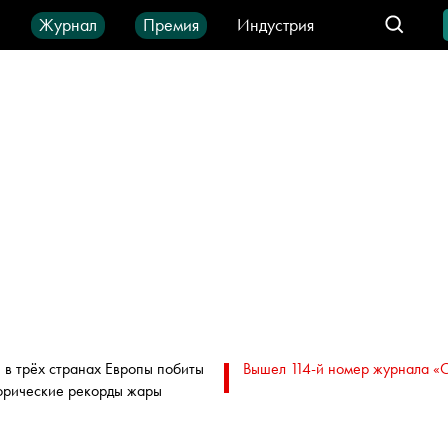
ы
Журнал
Премия
Индустрия
део
Город
IT-продукты
 в трёх странах Европы побиты
Вышел 114-й номер журнала «
орические рекорды жары