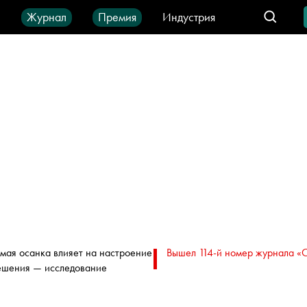
ы
Журнал
Премия
Индустрия
део
Город
IT-продукты
мая осанка влияет на настроение
Вышел 114-й номер журнала «
ешения — исследование