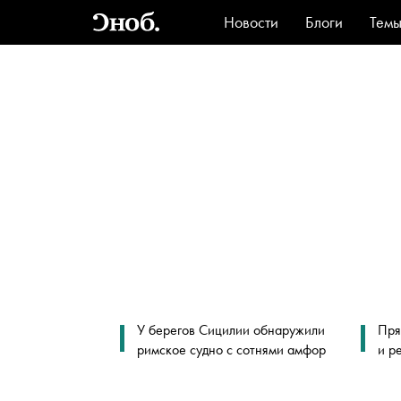
Новости
Блоги
Тем
Стиль
Ви
У берегов Сицилии обнаружили
Пря
римское судно с сотнями амфор
и р