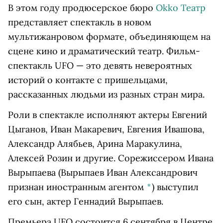
В этом году продюсерское бюро
Okko Театр
представляет спектакль в новом
мультижанровом формате, объединяющем на
сцене кино и драматический театр. Фильм-
спектакль UFO — это девять невероятных
историй о контакте с пришельцами,
рассказанных людьми из разных стран мира.
Роли в спектакле исполняют актеры Евгений
Цыганов, Иван Макаревич, Евгения Ивашова,
Александр Алябьев, Арина Маракулина,
Алексей Розин и другие. Сорежиссером
Ивана
Вырыпаева
(Вырыпаев Иван Александрович
признан иностранным агентом
*
)
выступил
его сын, актер Геннадий Вырыпаев.
Премьера UFO состоится 6 сентября в Центре