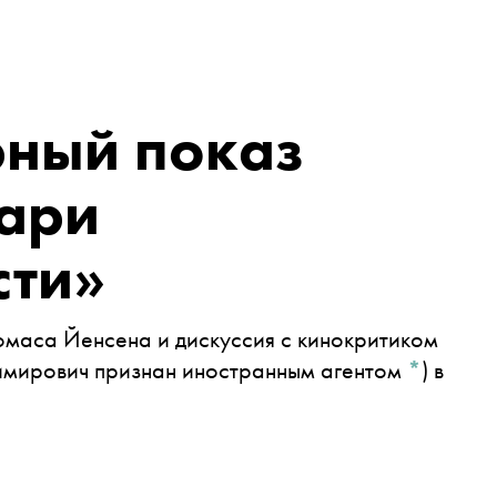
ный показ
ари
сти»
маса Йенсена и дискуссия с кинокритиком
имирович признан иностранным агентом
*
)
в