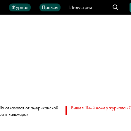
ы
Журнал
Премия
Индустрия
део
Город
IT-продукты
flix отказался от американской
Вышел 114-й номер журнала «
ры в кальмара»