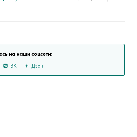
сь на наши соцсети:
ВК
Дзен