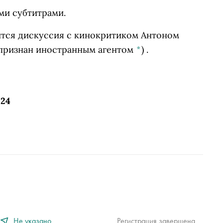
ми субтитрами.
ится дискуссия с кинокритиком
Антоном
признан иностранным агентом
*
)
.
 24
Не указано
Регистрация завершена