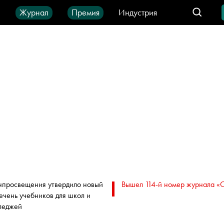
ы
Журнал
Премия
Индустрия
део
Город
IT-продукты
просвещения утвердило новый
Вышел 114-й номер журнала «
ечень учебников для школ и
леджей