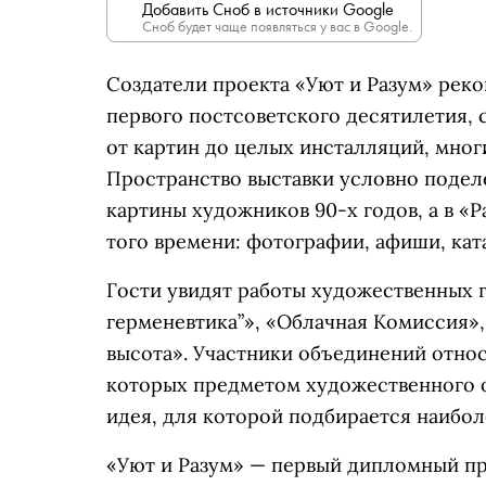
Добавить Сноб в источники Google
Сноб будет чаще появляться у вас в Google.
Создатели проекта «Уют и Разум» ре
первого постсоветского десятилетия, 
от картин до целых инсталляций, мног
Пространство выставки условно поделе
картины художников 90-х годов, а в «
того времени: фотографии, афиши, кат
Гости увидят работы художественных 
герменевтика”», «Облачная Комиссия»,
высота». Участники объединений относ
которых предметом художественного о
идея, для которой подбирается наибо
«Уют и Разум» — первый дипломный пр