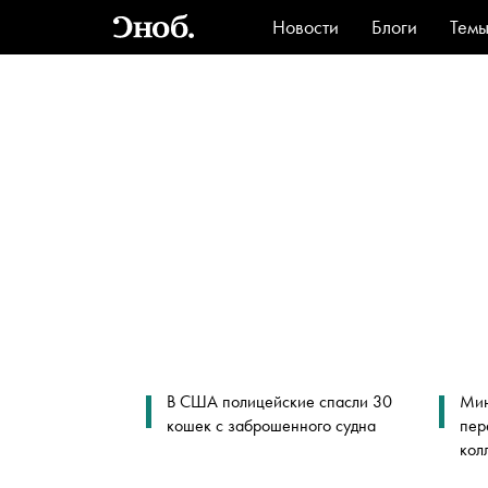
Новости
Блоги
Тем
Стиль
Ви
В США полицейские спасли 30
Мин
кошек с заброшенного судна
пер
кол