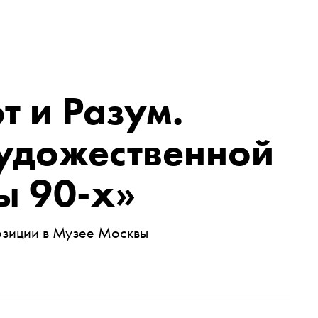
т и Разум.
удожественной
ы 90-х»
озиции в Музее Москвы