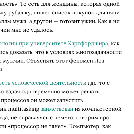
сть». То есть для женщины, которая одной
ужу рубашку, пишет список покупок для няни
лям мужа, а другой — готовит ужин. Как я ни
чин мне не удалось.
логии при университете Хартфордшира
, как
ось доказать, что в условиях многозадачности
 мужчин. Объяснять этот феномен Лоз
и.
ость человеческой деятельности
где-то с
ько задач одновременно может решать
 процессов он может запустить
ин multitasking
заимствован
из компьютерной
огда, не справляясь с чем-то, говорим про
или «процессор не тянет». Компьютер, как