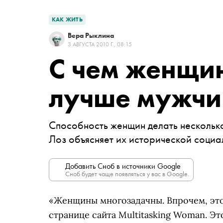
КАК ЖИТЬ
Вера Рыклина
3 АВГУСТА 2010 Г., 08:15
С чем женщи
лучше мужчи
Способность женщин делать несколько
Лоз объясняет их исторической соци
Добавить Сноб в источники Google
Сноб будет чаще появляться у вас в Google.
«Женщины многозадачны. Впрочем, это
странице сайта Multitasking Woman. Э