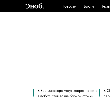
Новости
Блоги
Тем
Стиль
Ви
В Вестминстере могут запретить пить
В С
в пабах, стоя возле барной стойки
пер