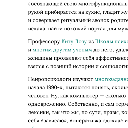
«осознающей свою многофункционально
рукой прибирается на кухне, гладит м
и совершает ритуальный звонок родите
искала, найти похожий портал для муж
Профессору
Киту Лозу
из
Школы психо
и
многим другим ученым
до него, удал
женщины проявляют себя эффективнее
взялся с позиций истории и социологи
Нейропсихологи изучают
многозадачн
начала 1990-х, пытаются понять, скол
человек. Ну, как компьютер — сколько
одновременно. Собственно, и сам терм
лексики, так что мы, по сути, правы, к
себя «зависаю», «оперативка сдохла» 