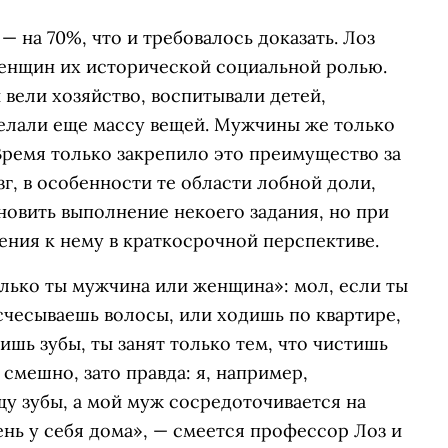
на 70%, что и требовалось доказать. Лоз
енщин их исторической социальной ролью.
вели хозяйство, воспитывали детей,
делали еще массу вещей. Мужчины же только
Время только закрепило это преимущество за
, в особенности те области лобной доли,
новить выполнение некоего задания, но при
щения к нему в краткосрочной перспективе.
олько ты мужчина или женщина»: мол, если ты
счесываешь волосы, или ходишь по квартире,
тишь зубы, ты занят только тем, что чистишь
 смешно, зато правда: я, например,
щу зубы, а мой муж сосредоточивается на
ень у себя дома», — смеется профессор Лоз и