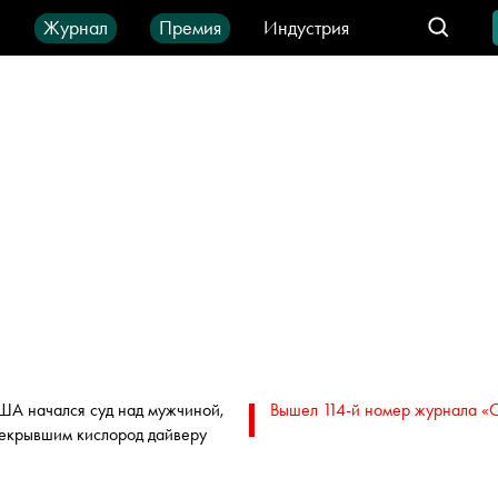
ы
Журнал
Премия
Индустрия
део
Город
IT-продукты
ША начался суд над мужчиной,
Вышел 114-й номер журнала «
екрывшим кислород дайверу