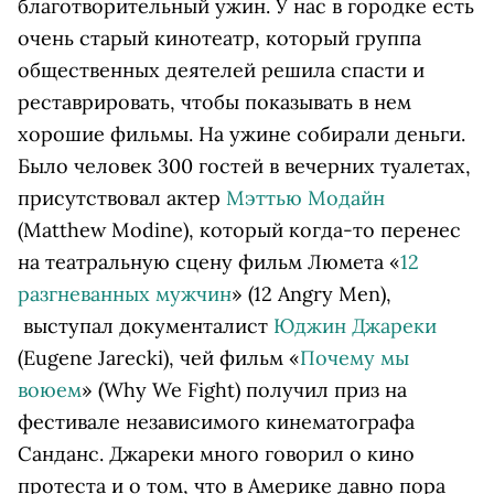
благотворительный ужин. У нас в городке есть
очень старый кинотеатр, который группа
общественных деятелей решила спасти и
реставрировать, чтобы показывать в нем
хорошие фильмы. На ужине собирали деньги.
Было человек 300 гостей в вечерних туалетах,
присутствовал актер
Мэттью Модайн
(Matthew Modine), который когда-то перенес
на театральную сцену фильм Люмета «
12
разгневанных мужчин
» (12 Angry Men),
выступал документалист
Юджин Джареки
(Eugene Jarecki), чей фильм «
Почему мы
воюем
» (Why We Fight) получил приз на
фестивале независимого кинематографа
Санданс. Джареки много говорил о кино
протеста и о том, что в Америке давно пора