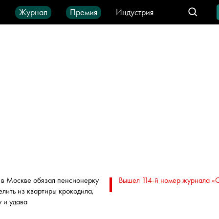
ы
Журнал
Премия
Индустрия
део
Город
IT-продукты
 в Москве обязал пенсионерку
Вышел 114-й номер журнала «
елить из квартиры крокодила,
у и удава