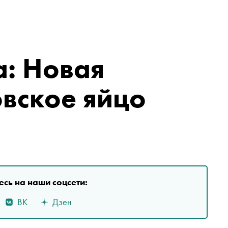
а: Новая
вское яйцо
сь на наши соцсети:
ВК
Дзен