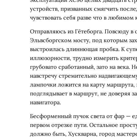
устройств, призванных смягчить посл
чувствовать себя разве что в любимом 
Отправляюсь из Гётеборга. Повсюду в 
Эльвсборгском мосту, под которым зах
выстроилась длиннющая пробка. К супе
иллюзорности, трудно измерить крите
грубовато сработанный, зато на века. 
навстречу стремительно надвигающему
лампочки ложится на карту маршрута, 
подглядывает в маршрут, не доверяя 
навигатора.
Бесформенный пучок света от фар — ед
первом отрезке пути. Остальное просту
должно быть, Хускварна, город мастеро