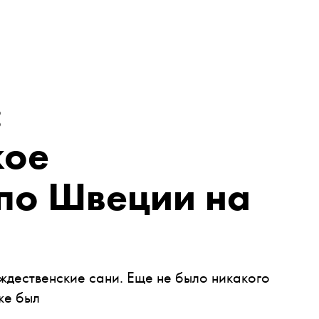
:
кое
 по Швеции на
ждественские сани. Еще не было никакого
же был