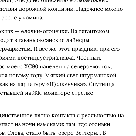
едствия дорожной коллизии. Надежнее можно
кресле у камина.
окнах — елочки-огонечки. На гигантском
одят в гавань океанские лайнеры,
рмаркетам. И все же этот праздник, при его
риями постиндустриализма. Честный,
Нос моего ХС90 нацелен на северо-восток,
ся новому году. Мягкий свет штурманской
как на партитуру «Щелкунчика». Спутница
застывшей на ЖК-мониторе стрелке
инственное пятно контакта с реальностью на
пает из ночи намеками: там, где огоньки,
в. Слева, стало быть, озеро Веттерн… В