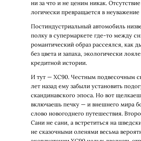
ни за что и не ценим никак. Отсутстви
логически превращается в неуважение
Постиндустриальный автомобиль низве
полку в супермаркете где-то между с
романтический образ рассеялся, как д
без цвета и запаха, экологически лоял
кредитной истории.
И тут — ХС90. Честным подвесочным с
лет назад ему забыли установить подог
скандинавского эпоса. Но вот щелкаеш
включаешь печку — и внешнего мира б
слово новогоднего путешествия. Второ
Сани не сани, а встретиться на шведс
не сказочными оленями весьма вероятн
эксплуатации XC90 целых двадцать ст