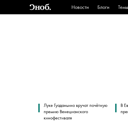
Новости
Блоги
Тем
Стиль
Ви
Луке Гуаданьино вручат почётную
В Е
премию Венецианского
пре
кинофестиваля