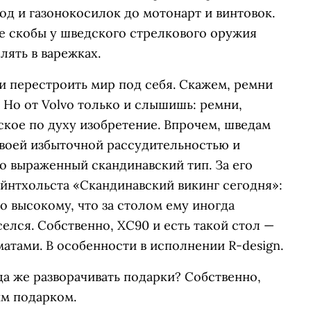
од и газонокосилок до мотонарт и винтовок.
е скобы у шведского стрелкового оружия
лять в варежках.
и перестроить мир под себя. Скажем, ремни
 Но от Volvo только и слышишь: ремни,
ское по духу изобретение. Впрочем, шведам
своей избыточной рассудительностью и
о выраженный скандинавский тип. За его
йнтхольста «Скандинавский викинг сегодня»:
о высокому, что за столом ему иногда
селся. Собственно, XC90 и есть такой стол —
атами. В особенности в исполнении R-design.
да же разворачивать подарки? Собственно,
им подарком.