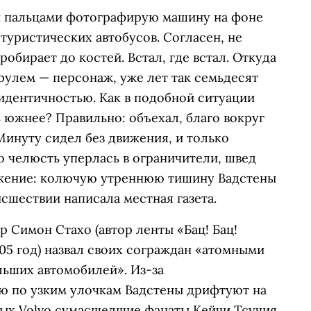
 пальцами фотографирую машину на фоне
туристических автобусов. Согласен, не
пробирает до костей. Встал, где встал. Откуда
рулем — персонаж, уже лет так семьдесят
дентичностью. Как в подобной ситуации
 южнее? Правильно: объехал, благо вокруг
Минуту сидел без движения, и только
о челюсть уперлась в ограничители, швед
ижение: колючую утреннюю тишину Вадстены
сшествии написала местная газета.
 Симон Стахо (автор ленты «Бац! Бац!
005 год) назвал своих сограждан «атомными
льших автомобилей». Из-за
ю по узким улочкам Вадстены дрифтуют на
ых Volvo сумасшедшие фанаты Кейчи Тсучия