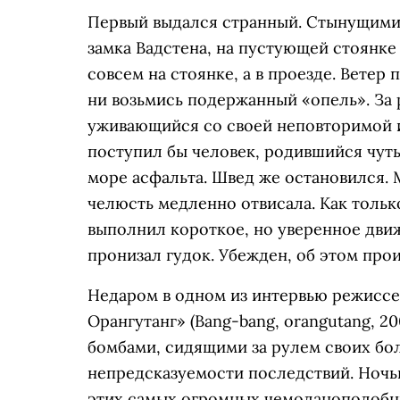
Первый выдался странный. Стынущими
замка Вадстена, на пустующей стоянке 
совсем на стоянке, а в проезде. Ветер 
ни возьмись подержанный «опель». За 
уживающийся со своей неповторимой и
поступил бы человек, родившийся чуть
море асфальта. Швед же остановился. 
челюсть медленно отвисала. Как тольк
выполнил короткое, но уверенное дв
пронизал гудок. Убежден, об этом прои
Недаром в одном из интервью режиссер
Орангутанг» (Bang-bang, orangutang, 2
бомбами, сидящими за рулем своих бо
непредсказуемости последствий. Ночь
этих самых огромных чемоданоподобн