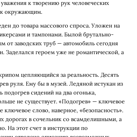
е уважения к творению рук человеческих
 к окружающим.
ден до товара массового спроса. Уложен на
никерсами и тампонами. Былой брутально-
ым от заводских труб — автомобиль сегодня
ен. Заделался героем уже не романтической, а
крипом цепляющийся за реальность. Десять
рев руля. Ему бы в музей. Ледяной истукан из
ь подогрев сидений на два огонька,
ольше не существует. «Подогрев» — ключевое
е ключевое слово, наверное, «безопасность».
ких дорогах в сочельник со всамделишными, а
о. На этот счет в инструкции по
раниц отведено описанию всевозможных