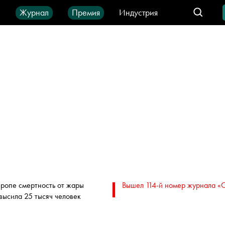
ы
Журнал
Премия
Индустрия
део
Город
IT-продукты
вропе смертность от жары
Вышел 114-й номер журнала «
высила 25 тысяч человек