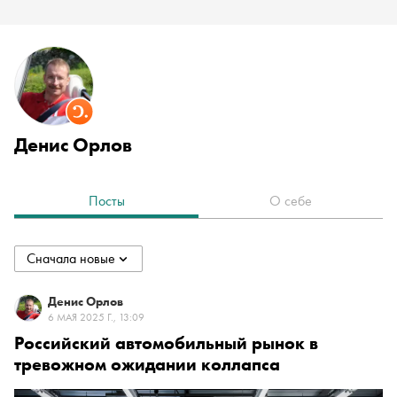
Денис Орлов
Посты
О себе
Сначала новые
collapsed
Сначала новые
Денис Орлов
6 МАЯ 2025 Г., 13:09
Российский автомобильный рынок в
Сначала старые
тревожном ожидании коллапса
По популярности