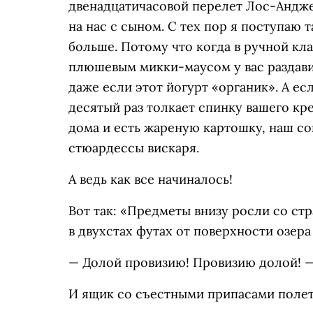
двенадцатичасовой перелет Лос-Анджел
на нас с сыном. С тех пор я поступаю т
больше. Потому что когда в ручной кл
плюшевым микки-маусом у вас раздавил
даже если этот йогурт «органик». А есл
десятый раз толкает спинку вашего кре
дома и есть жареную картошку, наш co
стюардессы вискаря.
А ведь как все начиналось!
Вот так: «Предметы внизу росли со ст
в двухстах футах от поверхности озера 
— Долой провизию! Провизию долой! —
И ящик со съестными припасами полет