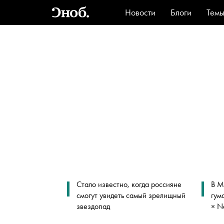
Новости
Блоги
Тем
Стиль
Ви
Стало известно, когда россияне
В М
смогут увидеть самый зрелищный
гум
звездопад
× N