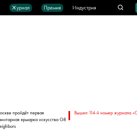
ы
Журнал
Премия
Индустрия
део
Город
IT-продукты
оскве пройдёт первая
Вышел 114-й номер журнала «
анитарная ярмарка искусства G8
eighbors