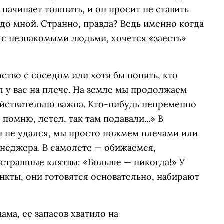
 начинает тошнить, и он просит не ставить
едо мной. Странно, правда? Ведь именно когда
е с незнакомыми людьми, хочется «заесть»
мство с соседом или хотя бы понять, кто
ал у вас на плече. На земле мы продолжаем
действительно важна. Кто-нибудь непременно
 помню, летел, так там подавали...» В
н не удался, мы просто пожмем плечами или
енеджера. В самолете — обижаемся,
 страшные клятвы: «Больше — никогда!» У
нкты, они готовятся основательно, набирают
ама, ее запасов хватило на