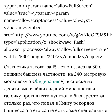
</param><param name="allowFullScreen"
value="true"></param><param
name="allowscriptaccess" value="always">
</param><embed
src="http://www.youtube.com/v/gAxNidGFSJA&hl
type="application/x-shockwave-flash"
allowscriptaccess="always" allowfullscreen="true"
width="560" height="340"></embed></object>
Статистика такова: за 15 лет он залез на 80 с
лишним башен (в частности, на 240-метровую
московскую «
Федерацию
»), в списке из
десяти высочайших зданий мира поставил
галочку против пяти пунктов и был арестован
столько раз, что попал в Книгу рекордов
Гиннесса (на его сайте есть даже специальный