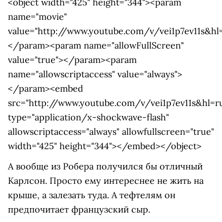
<object width="425" height="344"><param
name="movie"
value="http://www.youtube.com/v/vei1p7ev11s&hl
</param><param name="allowFullScreen"
value="true"></param><param
name="allowscriptaccess" value="always">
</param><embed
src="http://www.youtube.com/v/vei1p7ev11s&hl=r
type="application/x-shockwave-flash"
allowscriptaccess="always" allowfullscreen="true"
width="425" height="344"></embed></object>
А вообще из Робера получился бы отличный
Карлсон. Просто ему интереснее не жить на
крыше, а залезать туда. А тефтелям он
предпочитает французский сыр.