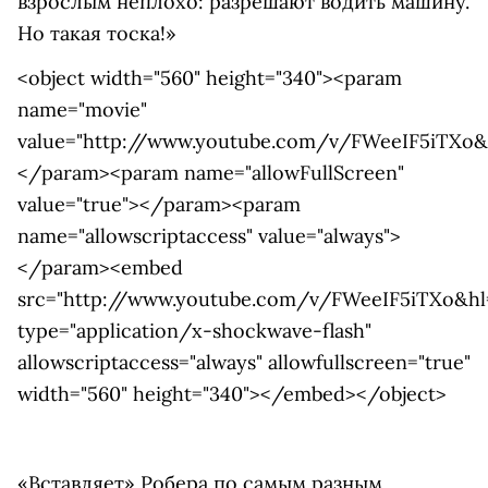
взрослым неплохо: разрешают водить машину.
Но такая тоска!»
<object width="560" height="340"><param
name="movie"
value="http://www.youtube.com/v/FWeeIF5iTXo&
</param><param name="allowFullScreen"
value="true"></param><param
name="allowscriptaccess" value="always">
</param><embed
src="http://www.youtube.com/v/FWeeIF5iTXo&hl
type="application/x-shockwave-flash"
allowscriptaccess="always" allowfullscreen="true"
width="560" height="340"></embed></object>
«Вставляет» Робера по самым разным