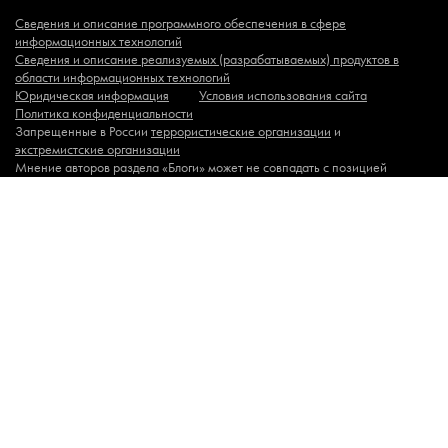
Сведения и описание программного обеспечения в сфере
информационных технологий
Сведения и описание реализуемых (разрабатываемых) продуктов в
области информационных технологий
Юридическая информация
Условия использования сайта
Политика конфиденциальности
Запрещенные в России
террористические организации
и
экстремистские организации
Мнение авторов раздела «Блоги» может не совпадать с позицией
редакции. Редакция не несет ответственности за содержание
комментариев к материалам сайта. Комментарии к материалам сайта —
это личное мнение пользователей сайта.
© 2008-2026 ООО «Сноб Медиа»
СМИ сетевое издание
«СНОБ»
Рег. номер ЭЛ № ФС 77 — 78196 от «24» апреля 2020
СМИ информационное агентство «Сноб»
Рег. номер ИА № ФС 77
– 89388 от «14» мая 2025