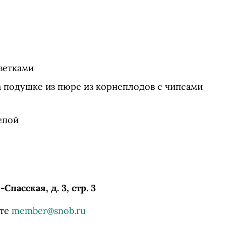
ветками
 подушке из пюре из корнеплодов с чипсами
епой
пасская, д. 3, стр. 3
чте
member@snob.ru