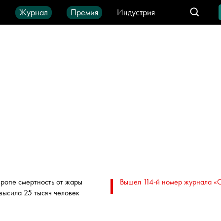
ы
Журнал
Премия
Индустрия
део
Город
IT-продукты
вропе смертность от жары
Вышел 114-й номер журнала «
высила 25 тысяч человек