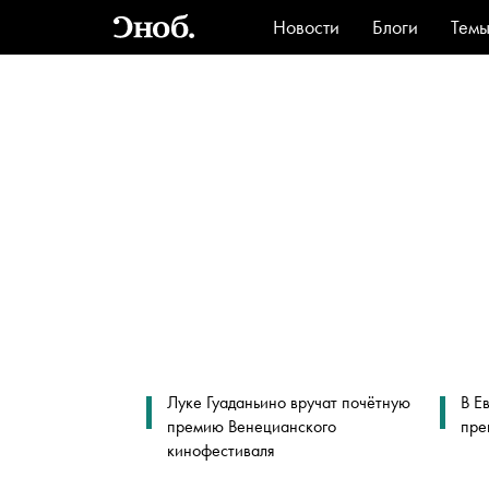
Новости
Блоги
Тем
Стиль
Ви
Луке Гуаданьино вручат почётную
В Е
премию Венецианского
пре
кинофестиваля