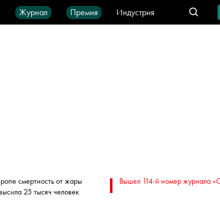
ы
Журнал
Премия
Индустрия
део
Город
IT-продукты
вропе смертность от жары
Вышел 114-й номер журнала «
высила 25 тысяч человек