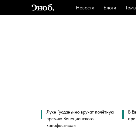
Новости
Блоги
Тем
Стиль
Ви
Луке Гуаданьино вручат почётную
В Е
премию Венецианского
пре
кинофестиваля