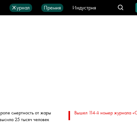
ы
Журнал
Премия
Индустрия
део
Город
IT-продукты
вропе смертность от жары
Вышел 114-й номер журнала «
высила 25 тысяч человек