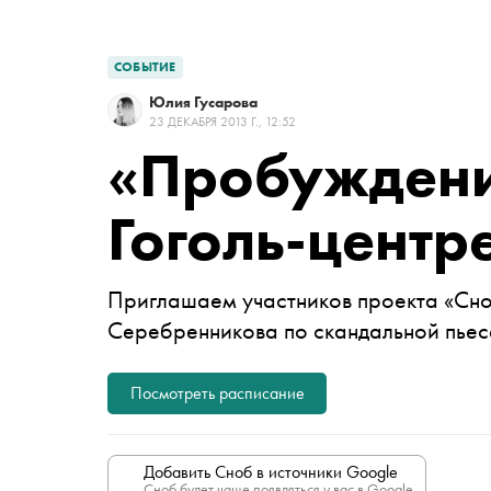
СОБЫТИЕ
Юлия Гусарова
23 ДЕКАБРЯ 2013 Г., 12:52
«Пробуждени
Гоголь-центр
Приглашаем участников проекта «Сно
Серебренникова по скандальной пьесе
Посмотреть расписание
Добавить Сноб в источники Google
Сноб будет чаще появляться у вас в Google.