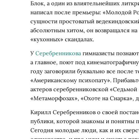
Блок, а один из влиятельнейших литкр
написал после премьеры: «Молодой Рос
сущности простоватый ведекиндовский 
абсолютным хитом, он возвращался на 
«кухонных» скандалах.
У
Серебренникова
гимназисты познают 
а главное, поют под кинематографичну
году заговорили буквально все после 
«Американскому психопату». Прибавьт
актеров серебренниковской «Седьмой 
«Метаморфозах», «Охоте на Снарка», д
Кирилл Серебренников о своей постан
публики, которой знакомы и понятны 
Сегодня молодые люди, как и их сверст