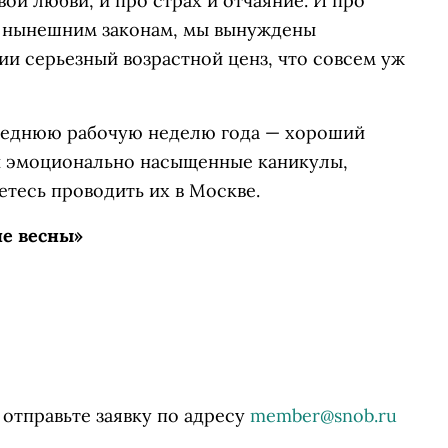
вой любви, и про страх и отчаяние. И про
по нынешним законам, мы вынуждены
и серьезный возрастной ценз, что совсем уж
леднюю рабочую неделю года — хороший
и эмоционально насыщенные каникулы,
етесь проводить их в Москве.
е весны»
 отправьте заявку по адресу
member@snob.ru