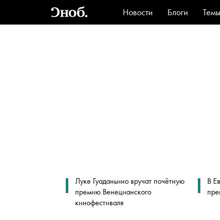
Новости
Блоги
Тем
Стиль
Ви
Луке Гуаданьино вручат почётную
В Е
премию Венецианского
пре
кинофестиваля