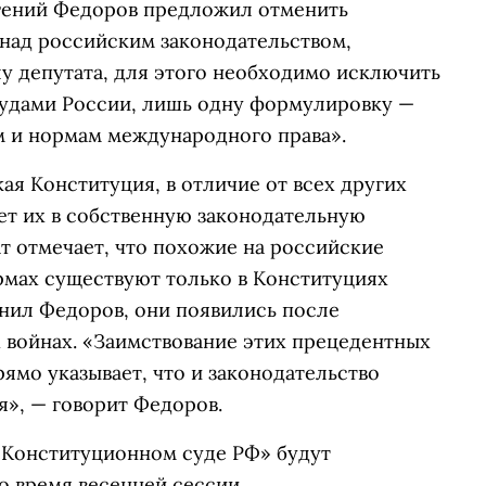
вгений Федоров предложил отменить
над российским законодательством,
лу депутата, для этого необходимо исключить
судами России, лишь одну формулировку —
 и нормам международного права».
ая Конституция, в отличие от всех других
ет их в собственную законодательную
ат отмечает, что похожие на российские
мах существуют только в Конституциях
мнил Федоров, они появились после
 войнах. «Заимствование этих прецедентных
мо указывает, что и законодательство
я», — говорит Федоров.
 Конституционном суде РФ» будут
о время весенней сессии.