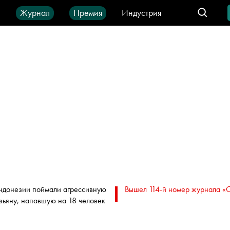
ы
Журнал
Премия
Индустрия
део
Город
IT-продукты
ндонезии поймали агрессивную
Вышел 114-й номер журнала «
зьяну, напавшую на 18 человек