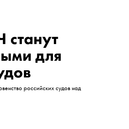
 станут
ными для
удов
овенство российских судов над