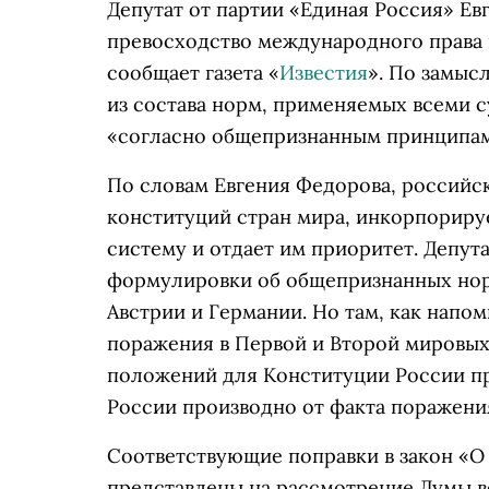
Депутат от партии «Единая Россия» Е
превосходство международного права 
сообщает газета «
Известия
». По замыс
из состава норм, применяемых всеми 
«согласно общепризнанным принципам
По словам Евгения Федорова, российск
конституций стран мира, инкорпориру
систему и отдает им приоритет. Депут
формулировки об общепризнанных нор
Австрии и Германии. Но там, как напо
поражения в Первой и Второй мировых
положений для Конституции России пря
России производно от факта поражени
Соответствующие поправки в закон «О
представлены на рассмотрение Думы в