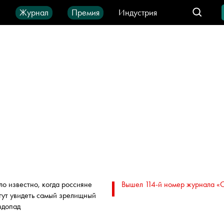
ы
Журнал
Премия
Индустрия
део
Город
IT-продукты
ло известно, когда россияне
Вышел 114-й номер журнала «
гут увидеть самый зрелищный
здопад