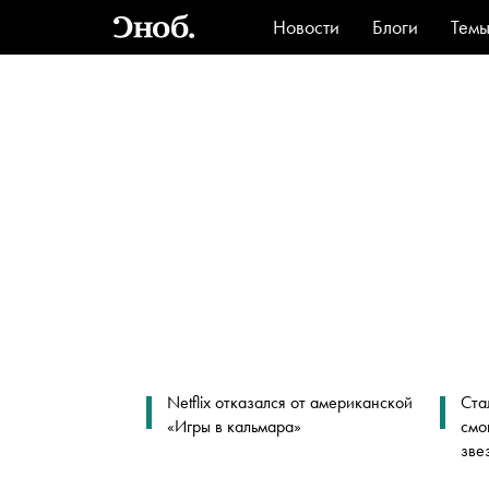
Новости
Блоги
Тем
Стиль
Ви
Netflix отказался от американской
Ста
«Игры в кальмара»
смо
зве