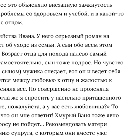
Все это объясняло внезапную замкнутость
роблемы со здоровьем и учебой, и в какой-то
с отцом.
ейства Ивана. У него серьезный роман на
т об уходе из семьи. А сын обо всем этом
. Возраст отца для похода налево самый
амостоятельно, сын тоже подрос. Но чувство
 сыном) мужика снедает, вот он и ведет себя
ается между любовью к отцу и жалостью к
ясняла все. Но совершенно не проясняла
огла же я спросить у насильно притащенного
е, пожалуйста, а у вас есть любовница?» То
о что он мне ответит! Хмурый Ваня тоже явно
просу не пойдет… Рекомендовать матери
нию супруга, с которым они вместе уже