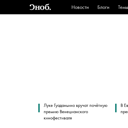
Новости
Блоги
Тем
Стиль
Ви
Луке Гуаданьино вручат почётную
В Е
премию Венецианского
пре
кинофестиваля