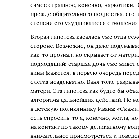
самое страшное, конечно, наркотики. 
прежде общительного подростка, его п
степени его ухудшившиеся отношения 
Вторая гипотеза касалась уже отца сем
стороне. Возможно, он даже подумывае
как-то прознал, но скрывает от матери
подходящий: старшая дочь уже живет с
вины (кажется, в первую очередь перед
слегка неадекватно. Ваня тоже разрыв
матери. Эта гипотеза как будто бы объ
алгоритма дальнейших действий. Не м
в детскую поликлинику Ивана: «Скажит
есть спросить-то я, конечно, могла, н
на контакт по такому деликатному во
внимательнее присмотреться к поведе