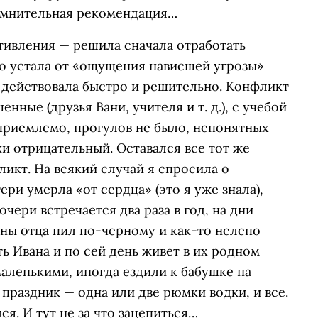
сомнительная рекомендация…
тивления — решила сначала отработать
но устала от «ощущения нависшей угрозы»
 и действовала быстро и решительно. Конфликт
нные (друзья Вани, учителя и т. д.), с учебой
 приемлемо, прогулов не было, непонятных
ки отрицательный. Оставался все тот же
икт. На всякий случай я спросила о
ри умерла «от сердца» (это я уже знала),
чери встречается два раза в год, на дни
оны отца пил по-черному и как-то нелепо
ь Ивана и по сей день живет в их родном
маленькими, иногда ездили к бабушке на
 праздник — одна или две рюмки водки, и все.
ся. И тут не за что зацепиться…