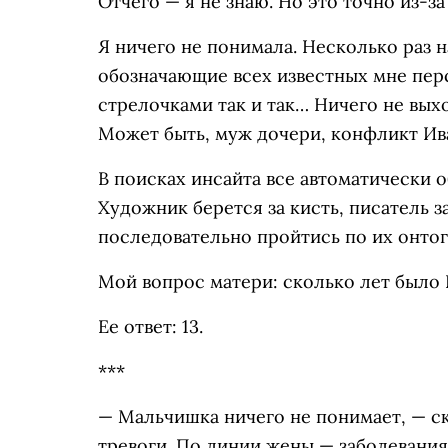
Отчего — я не знаю. Но это точно из-з
Я ничего не понимала. Несколько раз 
обозначающие всех известных мне пер
стрелочками так и так… Ничего не выхо
Может быть, муж дочери, конфликт Иван
В поисках инсайта все автоматически 
Художник берется за кисть, писатель з
последовательно пройтись по их онтог
Мой вопрос матери: сколько лет было И
Ее ответ: 13.
***
— Мальчишка ничего не понимает, — ска
тревоги. По линии жены — заболевания