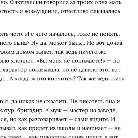
но. Фактически говорила за троих одна мать.
ристость и возмущение, отчетливо слышалась
ть чего. И с чего началось, тоже не понять.
его сына? Ну да, может быть… Но вот дочка
 своим домом живет, так ведь ничего же
верью хлопнет: «Вы меня не понимаете!» — но
, характер показывала, но не давило это, вот
да… А когда ж это кончится? Так же ведь жить
тся, да никак не схватить. Не писатель она и
атур, бригадир. А муж — мастер на заводе,
лся, но как разговаривает — сами видите. И
зывал, как придет из школы и начинает — не
сь даже — как миксером слова мелет, а вот