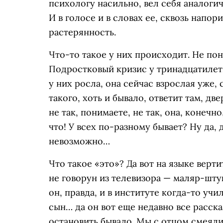
психологу насильно, вел себя аналогич
И в голосе и в словах ее, сквозь напо
растерянность.
Что-то такое у них происходит. Не поня
Подростковый кризис у тринадцатилетн
у них росла, она сейчас взрослая уже,
такого, хоть и бывало, ответит там, д
не так, понимаете, не так, она, конечно
что! У всех по-разному бывает? Ну да, 
невозможно…
Что такое «это»? Да вот на языке верти
не говорун из телевизора — маляр-штук
он, правда, и в институте когда-то учи
сын… да он вот еще недавно все расска
остановить бывало. Мы с отцом смеяли