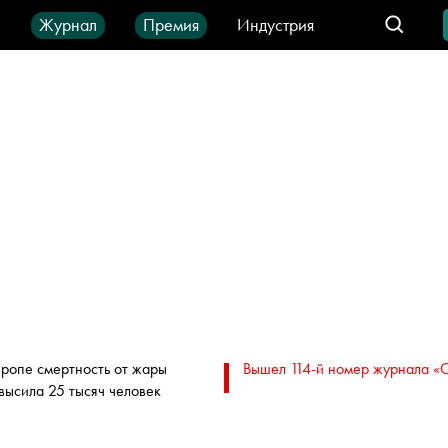
ы
Журнал
Премия
Индустрия
део
Город
IT-продукты
вропе смертность от жары
Вышел 114-й номер журнала «
высила 25 тысяч человек