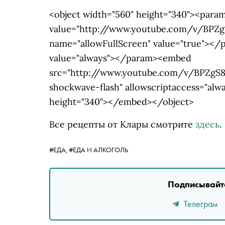
<object width="560" height="340"><para
value="http://www.youtube.com/v/BPZ
name="allowFullScreen" value="true"></
value="always"></param><embed
src="http://www.youtube.com/v/BPZgS8t
shockwave-flash" allowscriptaccess="alwa
height="340"></embed></object>
Все рецепты от Клары смотрите
здесь
.
#ЕДА,
#ЕДА И АЛКОГОЛЬ
Подписывайте
Телеграм