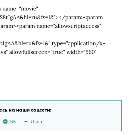
m name="movie"
gS8tJgAA&hl=ru&fs=1&"></param><param
param><param name="allowscriptaccess"
JgAA&hl=ru&fs=1&" type="application/x-
ys" allowfullscreen="true" width="560"
сь на наши соцсети:
ВК
Дзен