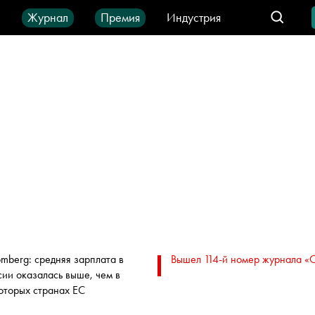
ы
Журнал
Премия
Индустрия
део
Город
IT-продукты
omberg: средняя зарплата в
Вышел 114-й номер журнала «
сии оказалась выше, чем в
оторых странах ЕС