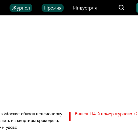
ы
Журнал
Премия
Индустрия
део
Город
IT-продукты
 в Москве обязал пенсионерку
Вышел 114-й номер журнала «
елить из квартиры крокодила,
у и удава