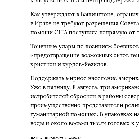
консульство США и центр поддержки и
Как утверждают в Вашингтоне, ограни
в Ираке не требуют разрешения Совета
помощи США поступила напрямую от о
Точечные удары по позициям боевиков,
«предотвращение возможных актов ген
христиан и курдов-йезидов.
Поддержать мирное население америк
Уже в пятницу, 8 августа, три америк
истребителей сбросили в районы севе
преимущественно представители религ
гуманитарной помощью. В упаковках н
воды и около восьми тысяч готовых к 
#США,
#НОВОСТИ,
#ИРАК