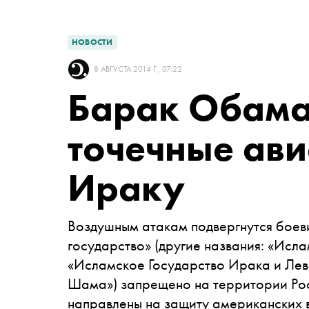
НОВОСТИ
8 АВГУСТА 2014 Г., 07:22
Барак Обама
точечные ав
Ираку
Воздушным атакам подвергнутся боев
государство» (другие названия: «Исл
«Исламское Государство Ирака и Лев
Шама») запрещено на территории Р
направлены на защиту американских в