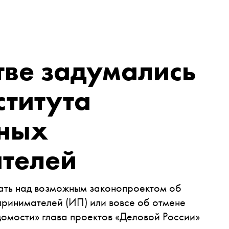
тве задумались
ститута
ных
телей
тать над возможным законопроектом об
принимателей (ИП) или вовсе об отмене
домости» глава проектов «Деловой России»