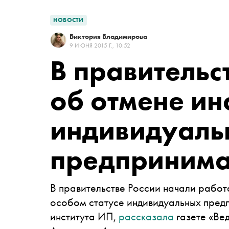
НОВОСТИ
Виктория Владимирова
9 ИЮНЯ 2015 Г., 10:52
В правительс
об отмене ин
индивидуаль
предпринима
В правительстве России начали рабо
особом статусе индивидуальных пред
института ИП,
рассказала
газете «Ве