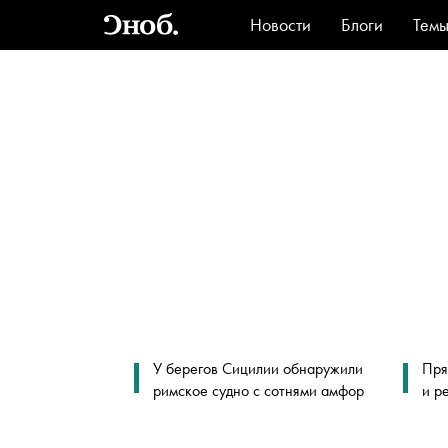
Новости
Блоги
Тем
Стиль
Ви
У берегов Сицилии обнаружили
Пря
римское судно с сотнями амфор
и р