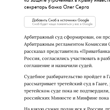
секретарь банка Олег Серга
Добавить Сноб в источники Google
Сноб будет чаще появляться у вас в Google.
Арбитражный суд сформирован, он пров
Арбитражным регламентом Комиссии О
рассказал представитель «Приватбанка»
Россия, согласились участвовать в ра
соглашение и назначили судей.
Судебное разбирательство пройдет в Г
рассматривает третейский суд в Гааге
третейском суде пока не подтвердили, 
российских Минюсте и Минфине пока н
На какую сумму подан иск к России, п