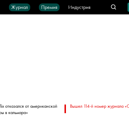
ы
Журнал
Премия
Индустрия
део
Город
IT-продукты
flix отказался от американской
Вышел 114-й номер журнала «
ры в кальмара»