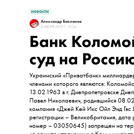
НОВОСТИ
Александр Бакланов
8 ИЮЛЯ 2015 Г., 13:54
Банк Коломой
суд на Росси
Украинский «Приватбанк» миллиарде
членами которого являются: Коломой
13.02.1963 в г. Днепропетровске Дн
Павел Николаевич, родившийся 08.02
компания «Джей Кей Икс Ойл Энд Гэс Л
регистрации – Великобритания, дата 
номер – 03050645) запрещен на те
«о защите утраченных в Крыму инвест