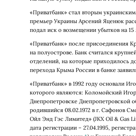
«Приватбанк» стал вторым украинским 
премьер Украины Арсений Яценюк расс
подал иск о возмещении убытков на 15
«Приватбанк» после присоединения Кр
на полуострове. Банк считался крупне
отделений, на которые приходилось до
перехода Крыма России в банке заявил
«Приватбанк» в 1992 году основали
Иго
которого являются: Коломойский Игорь 
Днепропетровске Днепропетровской об
родившийся 08.02.1972 в г. Сафонов С
Ойл Энд Гэс Лимитед» (JKX Oil & Gas L
дата регистрации – 27.04.1995, регист