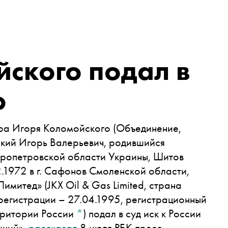
ского подал в
ю
ра
Игоря Коломойского
(Объединение,
ский Игорь Валерьевич, родившийся
епропетровской области Украины, Шитов
.1972 в г. Сафонов Смоленской области,
имитед» (JKX Oil & Gas Limited, страна
регистрации – 27.04.1995, регистрационный
рритории России
*
)
подал в суд иск к России
иций»,
рассказал
8 июля РБК пресс-