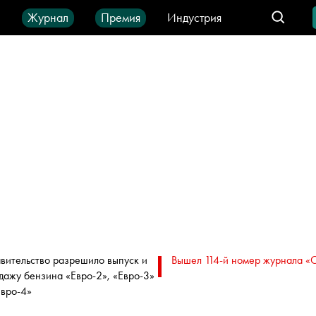
ы
Журнал
Премия
Индустрия
део
Город
IT-продукты
вительство разрешило выпуск и
Вышел 114-й номер журнала «
дажу бензина «Евро-2», «Евро-3»
Евро-4»