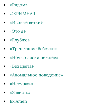
«Рядом»
#КРЫМНАШ
«Ивовые ветки»
«Это я»
«Глубже»
«Трепетание бабочки»
«Ночью ласки нежнее»
«Без цвета»
«Аномальное поведение»
«Несуразь»
«Зависть»
Ex.Amen