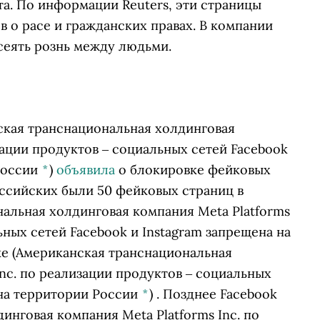
та. По информации Reuters, эти страницы
 о расе и гражданских правах. В компании
сеять рознь между людьми.
кая транснациональная холдинговая
зации продуктов ‒ социальных сетей Facebook
России
*
)
объявила
о блокировке фейковых
оссийских были 50 фейковых страниц в
альная холдинговая компания Meta Platforms
ьных сетей Facebook и Instagram запрещена на
ке
(Американская транснациональная
Inc. по реализации продуктов ‒ социальных
 на территории России
*
)
. Позднее
Facebook
инговая компания Meta Platforms Inc. по