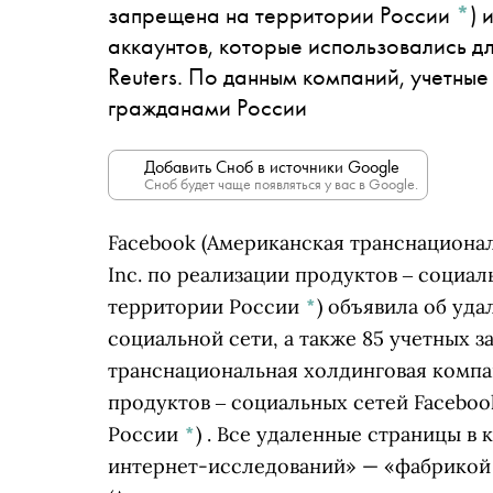
запрещена на территории России
*
)
и
аккаунтов, которые использовались д
Reuters. По данным компаний, учетные
гражданами России
Добавить Сноб в источники Google
Сноб будет чаще появляться у вас в Google.
Facebook
(Американская транснационал
Inc. по реализации продуктов ‒ социал
территории России
*
)
объявила об удал
социальной сети, а также 85 учетных з
транснациональная холдинговая компан
продуктов ‒ социальных сетей Faceboo
России
*
)
. Все удаленные страницы в 
интернет-исследований» — «фабрикой 