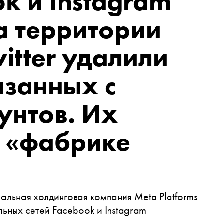
ok и Instagram
а территории
itter удалили
язанных с
унтов. Их
 «фабрике
льная холдинговая компания Meta Platforms
льных сетей Facebook и Instagram