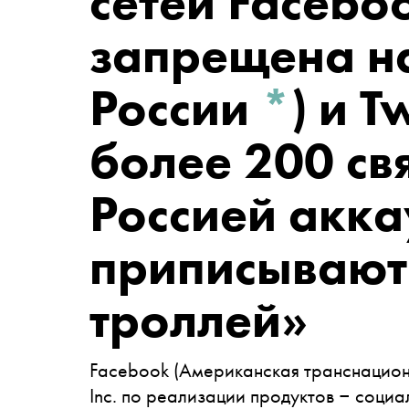
сетей Facebo
запрещена н
России
*
)
и Tw
более 200 св
Россией акка
приписывают
троллей»
Facebook
(Американская транснациона
Inc. по реализации продуктов ‒ социа