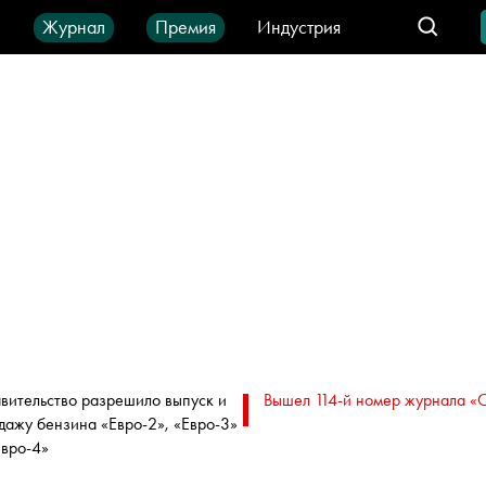
ы
Журнал
Премия
Индустрия
део
Город
IT-продукты
вительство разрешило выпуск и
Вышел 114-й номер журнала «
дажу бензина «Евро-2», «Евро-3»
Евро-4»