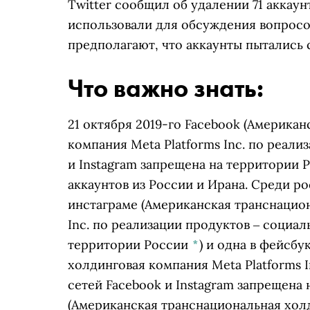
Twitter сообщил об удалении 71 аккаун
использовали для обсуждения вопросов
предполагают, что аккаунты пытались 
Что важно знать:
21 октября 2019-го
Facebook
(Американс
компания Meta Platforms Inc. по реали
и Instagram запрещена на территории 
аккаунтов из России и Ирана. Среди р
инстаграме
(Американская транснацион
Inc. по реализации продуктов ‒ социал
территории России
*
)
и одна в
фейсбу
холдинговая компания Meta Platforms 
сетей Facebook и Instagram запрещена
(Американская транснациональная холд