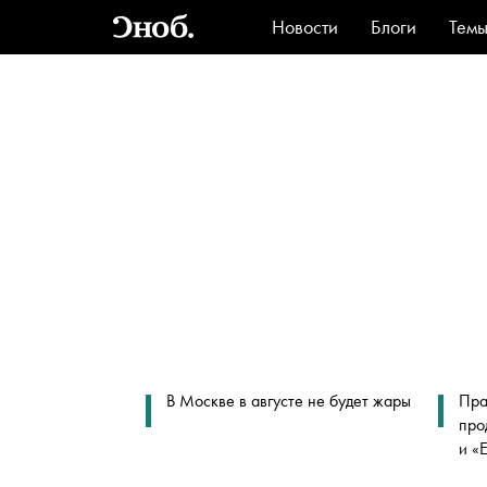
Новости
Блоги
Тем
Стиль
Ви
В Москве в августе не будет жары
Пра
про
и «