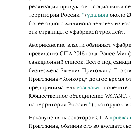
реализации продуктов ‒ социальных се
территории России
*
)
удалила
около 2
более одного миллиона человек из вос
эти страницы с «фабрикой троллей».
Американские власти обвиняют «фабри
президента США 2016 года. Ранее Минф
санкционный список. Всего под санкци
бизнесмена Евгения Пригожина. Его св
Пригожина «Конкорд» долгое время отр
предприниматель
возглавил
попечител
(Общественное объединение VATANÇI 
на территории России
*
)
, которую свя
Накануне пять сенаторов США
призвал
Пригожина, обвинив его во вмешательс