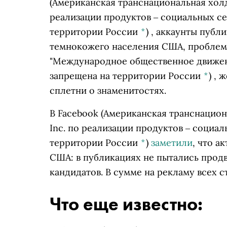
(Американская транснациональная холд
реализации продуктов ‒ социальных се
территории России
*
)
, аккаунты публ
темнокожего населения США, проблем
"Международное общественное движен
запрещена на территории России
*
)
, ж
сплетни о знаменитостях.
В
Facebook
(Американская транснацион
Inc. по реализации продуктов ‒ социал
территории России
*
)
заметили
, что а
США: в публикациях не пытались прод
кандидатов. В сумме на рекламу всех с
Что еще известно: