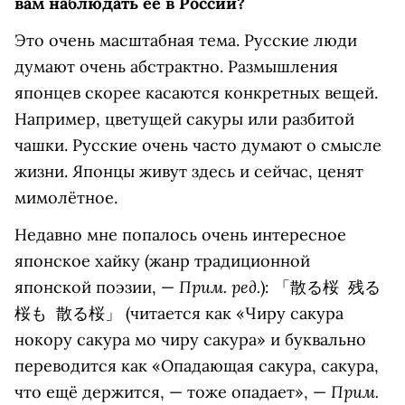
вам наблюдать её в России?
Это очень масштабная тема. Русские люди
думают очень абстрактно. Размышления
японцев скорее касаются конкретных вещей.
Например, цветущей сакуры или разбитой
чашки. Русские очень часто думают о смысле
жизни. Японцы живут здесь и сейчас, ценят
мимолётное.
Недавно мне попалось очень интересное
японское хайку (жанр традиционной
Прим. ред.
японской поэзии, —
): 「散る桜 残る
桜も 散る桜」 (читается как «Чиру сакура
нокору сакура мо чиру сакура» и буквально
переводится как «Опадающая сакура, сакура,
Прим.
что ещё держится, — тоже опадает», —