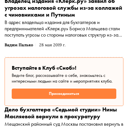
Владелец издания «Клерк.ру» заявил об
угрозах налоговой службы из-за коллажей
с чиновниками и Путиным
В адрес владельца издания для бухгалтеров и
предпринимателей «Клерк.ру» Бориса Мальцева стали
поступать угрозы со стороны налоговых структур из-за
карикатур и коллажей с участием высокопоставленных
Вадим Палько
28 мая 2019 г.
чиновников, пишет «Коммерсантъ»
Вступайте в Клуб «Сноб»!
Ведите блог, рассказывайте о себе, знакомьтесь с
интересными людьми на сайте и мероприятиях клуба.
Присоединиться
Дело бухгалтера «Седьмой студии» Нины
Масляевой вернули в прокуратуру
Мещанский районный суд Москвы постановил вернуть в