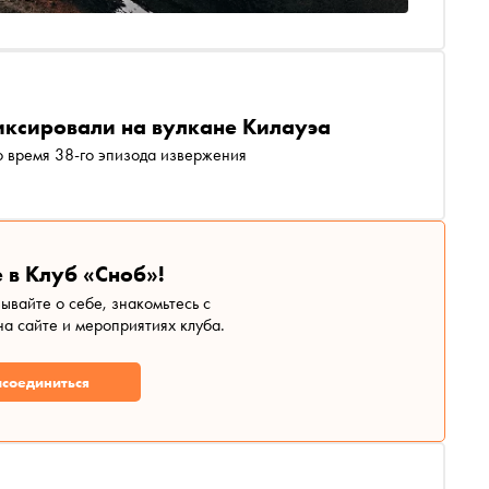
иксировали на вулкане Килауэа
 время 38-го эпизода извержения
 в Клуб «Сноб»!
зывайте о себе, знакомьтесь с
а сайте и мероприятиях клуба.
соединиться