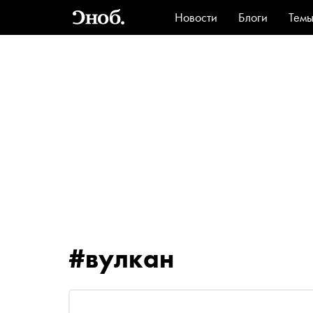
Новости
Блоги
Тем
Стиль
Ви
#вулкан