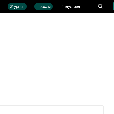
ы
Журнал
Премия
Индустрия
део
Город
IT-продукты