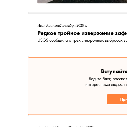
Иван Адоньев
7 декабря 2025 г.
Редкое тройное извержение заф
USGS сообщила о трёх синхронных выбросах во
Вступайте
Ведите блог, расска
интересными людьми н
При