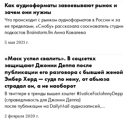
Как аудиоформаты завоевывают рынок и
зачем они нужны
Что происходит с рынком аудиоформатов в России и за
ее пределами, «Снобу» рассказала сооснователь студии
подкастов Brainstorm.fm Анна Ковалева
5 мая 2021 г.
«Маск успел свалить». В соцсетях
защищают Джонни Деппа после
публикации его разговора с бывшей женой
Эмбер Херд — судя по нему, от абьюза
страдал он, а не наоборот
В твиттере в тренды вышел хэштег #JusticeForJohnnyDepp
(справедливость для Джонни Деппа)
после публикации на DailyMail аудиозаписей,
сделанных в 2015 году во время беседы актера Джонни
2 февраля 2020 г.
Деппа и актрисы Эмбер Херд, бывшей тогда его женой.
Выяснилось, что он регулярно становился жертвой