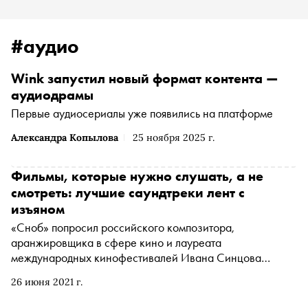
#аудио
Wink запустил новый формат контента —
аудиодрамы
Первые аудиосериалы уже появились на платформе
Александра Копылова
25 ноября 2025 г.
Фильмы, которые нужно слушать, а не
смотреть: лучшие саундтреки лент с
изъяном
«Сноб» попросил российского композитора,
аранжировщика в сфере кино и лауреата
международных кинофестивалей Ивана Синцова
составить список фильмов, которые можно смотреть с
26 июня 2021 г.
закрытыми глазами