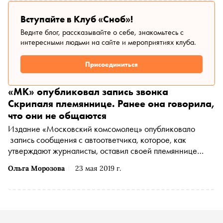
абьюза с ее стороны, хотя в последние годы именно она
обвиняла его в насилии
Вступайте в Клуб «Сноб»!
Ведите блог, рассказывайте о себе, знакомьтесь с
интересными людьми на сайте и мероприятиях клуба.
Присоединиться
«МК» опубликовал запись звонка
Скрипаля племяннице. Ранее она говорила,
что они не общаются
Издание «Московский комсомолец» опубликовало
запись сообщения с автоответчика, которое, как
утверждают журналисты, оставил своей племяннице
Виктории экс-сотрудник ГРУ Сергей Скрипаль,
Ольга Морозова
23 мая 2019 г.
переживший отравление в Солсбери