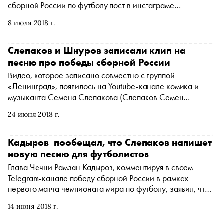
сборной России по футболу пост в
инстаграме
(Американская транснациональная холдинговая
8 июля 2018 г.
компания Meta Platforms Inc. по реализации продуктов ‒
социальных сетей Facebook и Instagram запрещена на
территории России
*
)
, где похвалил игру футболистов и
Слепаков и Шнуров записали клип на
признался, что гордится ими
песню про победы сборной России
Видео, которое записано совместно с группой
«Ленинград», появилось на Youtube-канале комика и
музыканта
Семена Слепакова
(Слепаков Семен
Сергеевич признан иностранным агентом
*
)
24 июня 2018 г.
Кадыров пообещал, что Слепаков напишет
новую песню для футболистов
Глава Чечни Рамзан Кадыров, комментируя в своем
Telegram-канале победу сборной России в рамках
первого матча чемпионата мира по футболу, заявил, что
российская команда должна выигрывать в остальных
14 июня 2018 г.
встречах мундиаля