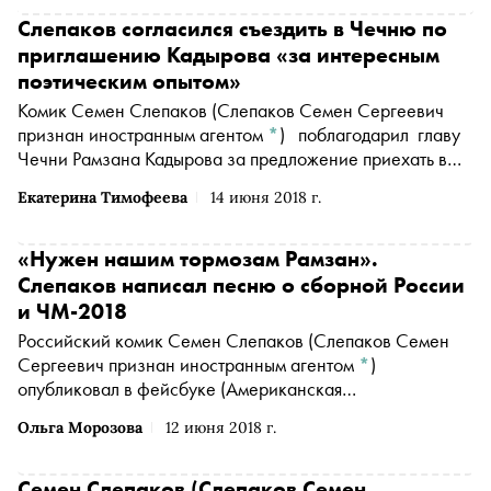
Слепаков согласился съездить в Чечню по
приглашению Кадырова «за интересным
поэтическим опытом»
Комик
Семен Слепаков
(Слепаков Семен Сергеевич
признан иностранным агентом
*
)
поблагодарил главу
Чечни Рамзана Кадырова за предложение приехать в
Грозный и назвал будущую поездку «интересным
Екатерина Тимофеева
14 июня 2018 г.
поэтическим опытом»
«Нужен нашим тормозам Рамзан».
Слепаков написал песню о сборной России
и ЧМ-2018
Российский комик
Семен Слепаков
(Слепаков Семен
Сергеевич признан иностранным агентом
*
)
опубликовал в
фейсбуке
(Американская
транснациональная холдинговая компания Meta
Ольга Морозова
12 июня 2018 г.
Platforms Inc. по реализации продуктов ‒ социальных
сетей Facebook и Instagram запрещена на территории
России
*
)
видеозапись новой песни о том, каких бы
Семен Слепаков
(Слепаков Семен