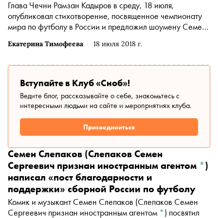
Глава Чечни Рамзан Кадыров в среду, 18 июля,
опубликовал стихотворение, посвященное чемпионату
мира по футболу в России и предложил шоумену
Семену
Слепакову
(Слепаков Семен Сергеевич признан
Екатерина Тимофеева
18 июля 2018 г.
иностранным агентом
*
)
сделать из него
песню, которую « будет петь вся страна »
Вступайте в Клуб «Сноб»!
Ведите блог, рассказывайте о себе, знакомьтесь с
интересными людьми на сайте и мероприятиях клуба.
Присоединиться
Семен Слепаков
(Слепаков Семен
Сергеевич признан иностранным агентом
*
)
написал «пост благодарности и
поддержки» сборной России по футболу
Комик и музыкант
Семен Слепаков
(Слепаков Семен
Сергеевич признан иностранным агентом
*
)
посвятил