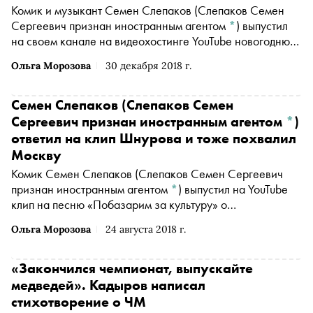
Комик и музыкант
Семен Слепаков
(Слепаков Семен
Сергеевич признан иностранным агентом
*
)
выпустил
на своем канале на видеохостинге YouTube новогоднюю
песню «Тяжелый год». В ней говорится о том, каким
Ольга Морозова
30 декабря 2018 г.
«неожиданно для всех» с ложным был уходящий год для
россиян, но следующий год жители страны «заживут» —
жители страны купят машины и поедут отдыхать на
Семен Слепаков
(Слепаков Семен
Мальдивы
Сергеевич признан иностранным агентом
*
)
ответил на клип Шнурова и тоже похвалил
Москву
Комик
Семен Слепаков
(Слепаков Семен Сергеевич
признан иностранным агентом
*
)
выпустил на YouTube
клип на песню «Побазарим за культуру» о
преимуществах Москвы над Петербургом. Композиция
Ольга Морозова
24 августа 2018 г.
стала ответом на песню Сергея Шнурова и группы
«Ленинград» «Не хочу быть москвичом»
«Закончился чемпионат, выпускайте
медведей». Кадыров написал
стихотворение о ЧМ