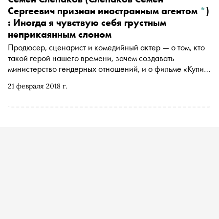
успехов добилась сборная России по футболу на
Сергеевич признан иностранным агентом
*
)
чемпионате мира 2018 года, если ее тренером станет
: Иногда я чувствую себя грустным
глава Чечни Рамзан Кадыров
неприкаянным слоном
Продюсер, сценарист и комедийный актер — о том, кто
такой герой нашего времени, зачем создавать
министерство гендерных отношений, и о фильме «Купи
меня» , премьера которого состоится 1 марта
21 февраля 2018 г.