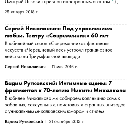
Дмитрий Львович признан иностранным агентом
*
)
,
Марию Захарову,
Михаила Шаца
(Шац Михаил
25 января 2018 г.
Григорьевич признан иностранным агентом
*
)
и других
ярких людей поделиться любимыми песнями барда
Сергей Николаевич: Под управлением
любви. Театру «Современник» 60 лет
В юбилейный сезон «Современника» фестиваль
искусств «Черешневый лес» устроил грандиозное
действо на Триумфальной площади
Сергей Николаевич
17 мая 2016 г.
Вадим Рутковский: Интимные сцены: 7
фрагментов к 70-летию Никиты Михалкова
В юбилей Михалкова мы собираем коллекцию самых
забавных, сексуальных, неистовых и странных эпизодов
с уникальным михалковским юмором и стилем
Вадим Рутковский
21 октября 2015 г.