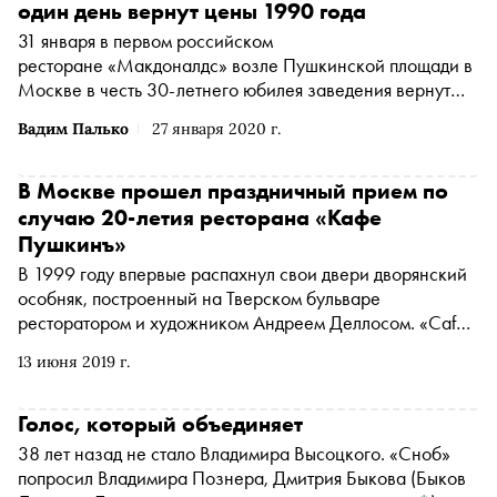
один день вернут цены 1990 года
31 января в первом российском
ресторане «Макдоналдс» возле Пушкинской площади в
Москве в честь 30-летнего юбилея заведения вернут
цены 1990 года на некоторые позиции меню, правила
Вадим Палько
27 января 2020 г.
акции опубликованы на сайте сети
В Москве прошел праздничный прием по
случаю 20-летия ресторана «Кафе
Пушкинъ»
В 1999 году впервые распахнул свои двери дворянский
особняк, построенный на Тверском бульваре
ресторатором и художником Андреем Деллосом. «Café
Pouchkine» из песни «Натали» французского шансонье
13 июня 2019 г.
Жильбера Беко стало реальностью и обрело адрес, а
сам Беко с удовольствием выступал на открытии
Голос, который объединяет
38 лет назад не стало Владимира Высоцкого. «Сноб»
попросил Владимира Познера,
Дмитрия Быкова
(Быков