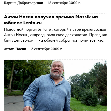
Карина Добротворская
18 сентября 2009 г.
Антон Носик получил премию Nossik на
юбилее Lenta.ru
Новостной портал Lenta.ru , который в свое время создал
Антон Носик , отпраздновал свое десятилетие. Праздник
был «для своих» — на юбилей собрались почти все, кто
за 10 лет успел поработать на этом проекте, включая его
Антон Носик
2 сентября 2009 г.
первых редакторов и основателей. Поэтому атмосфера
была неформальная и напоминала выпускной вечер в
любимой школе. Только в качестве выпускников
выступали известные журналисты