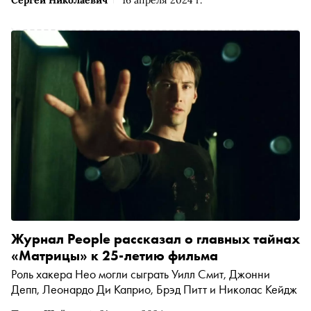
катаклизмы, надежды и драмы ХХ века, успела захватить
еще и два с лишним десятилетия ХХI века, которые тоже
заполнены творчеством и самыми разнообразными
трудами. Новые книги, выставки, телевизионные и
художественные фильмы, встречи и дружба с самыми
примечательными людьми своего времени — это все
она, великая Зоя Богуславская. «Сноб» от души
поздравляет с юбилеем Зою Борисовну и публикует эссе
Сергея Николаевича, посвященное ей
Журнал People рассказал о главных тайнах
«Матрицы» к 25-летию фильма
Роль хакера Нео могли сыграть Уилл Смит, Джонни
Депп, Леонардо Ди Каприо, Брэд Питт и Николас Кейдж