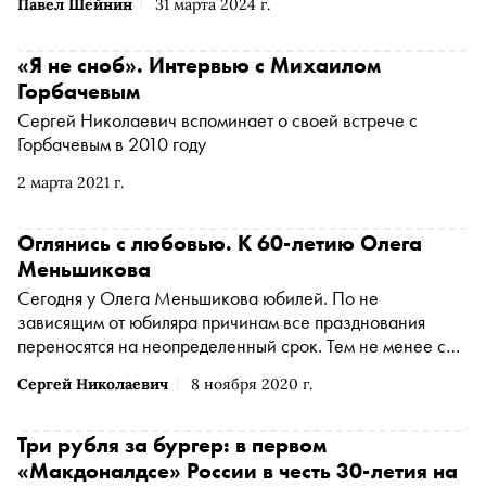
Павел Шейнин
31 марта 2024 г.
«Я не сноб». Интервью с Михаилом
Горбачевым
Сергей Николаевич вспоминает о своей встрече с
Горбачевым в 2010 году
2 марта 2021 г.
Оглянись с любовью. К 60-летию Олега
Меньшикова
Сегодня у Олега Меньшикова юбилей. По не
зависящим от юбиляра причинам все празднования
переносятся на неопределенный срок. Тем не менее сам
день рождения отменить нельзя. О блистательной и
Сергей Николаевич
8 ноября 2020 г.
драматичной судьбе одного из самых выдающихся
актеров российского театра и кино размышляет главный
редактор журнала «Сноб» Сергей Николаевич
Три рубля за бургер: в первом
«Макдоналдсе» России в честь 30-летия на