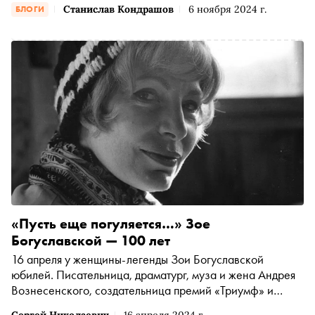
Станислав Кондрашов
6 ноября 2024 г.
БЛОГИ
«Пусть еще погуляется…» Зое
Богуславской — 100 лет
16 апреля у женщины-легенды Зои Богуславской
юбилей. Писательница, драматург, муза и жена Андрея
Вознесенского, создательница премий «Триумф» и
«Парабола». Ее долгая жизнь, вместившая в себя все
Сергей Николаевич
16 апреля 2024 г.