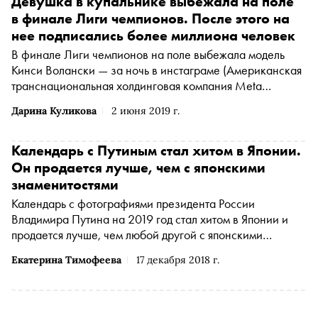
Девушка в купальнике выбежала на поле
в финале Лиги чемпионов. После этого на
нее подписались более миллиона человек
В финале Лиги чемпионов на поле выбежала модель
Кинси Волански — за ночь в
инстаграме
(Американская
транснациональная холдинговая компания Meta
Platforms Inc. по реализации продуктов ‒ социальных
Дарина Куликова
2 июня 2019 г.
сетей Facebook и Instagram запрещена на территории
России
*
)
на нее подписались более миллиона человек,
сообщает
«Дождь»
(Организация "Телеканал Дождь"
Календарь с Путиным стал хитом в Японии.
признана иностранным агентом
*
)
Он продается лучше, чем с японскими
знаменитостями
Календарь с фотографиями президента России
Владимира Путина на 2019 год стал хитом в Японии и
продается лучше, чем любой другой с японскими
знаменитостями
Екатерина Тимофеева
17 декабря 2018 г.