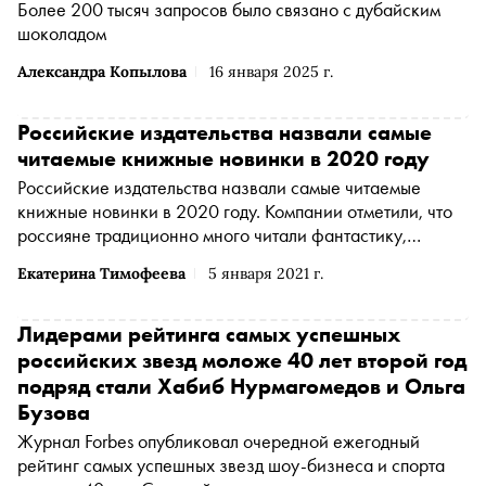
Более 200 тысяч запросов было связано с дубайским
шоколадом
Александра Копылова
16 января 2025 г.
Российские издательства назвали самые
читаемые книжные новинки в 2020 году
Российские издательства назвали самые читаемые
книжные новинки в 2020 году. Компании отметили, что
россияне традиционно много читали фантастику,
фэнтези и классическую литературу. Из тенденций года
Екатерина Тимофеева
5 января 2021 г.
— интерес к детективам и триллерам, а также детской
литературе — особенно весной в период самоизоляции.
Об этом сообщает РБК
Лидерами рейтинга самых успешных
российских звезд моложе 40 лет второй год
подряд стали Хабиб Нурмагомедов и Ольга
Бузова
Журнал Forbes опубликовал очередной ежегодный
рейтинг самых успешных звезд шоу-бизнеса и спорта