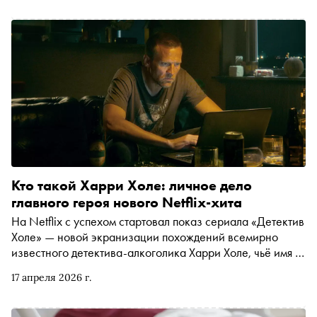
Кто такой Харри Холе: личное дело
главного героя нового Netflix-хита
На Netflix с успехом стартовал показ сериала «Детектив
Холе» — новой экранизации похождений всемирно
известного детектива-алкоголика Харри Холе, чьё имя в
наши дни ставится в один ряд со знаменитыми
17 апреля 2026 г.
хрестоматийными сыщиками вроде Шерлока Холмса и
Эркюля Пуаро. «Сноб» решил разобраться, что за
человек такой этот Харри Холе, и с головой ушёл в