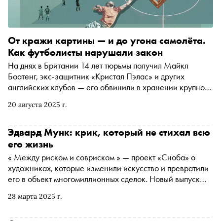
От кражи картины — и до угона самолёта.
Как футболисты нарушали закон
На днях в Британии 14 лет тюрьмы получил Майкл
Боатенг, экс-защитник «Кристал Пэлас» и других
английских клубов — его обвинили в хранении крупной
партии кокаина. «Сноб» рассказывает о других
20 августа 2025 г.
футболистах, нарушавших закон по-крупному
Эдвард Мунк: крик, который не стихал всю
его жизнь
« Между риском и совриском » — проект «Сноба» о
художниках, которые изменили искусство и превратили
его в объект многомиллионных сделок. Новый выпуск
уже на VK. Историк искусств Алина Сопова и актриса
28 марта 2025 г.
Мария Шумакова обсуждают работы Эдварда Мунка