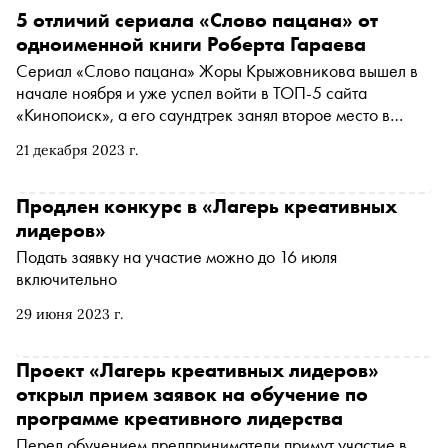
5 отличий сериала «Слово пацана» от
одноименной книги Роберта Гараева
Сериал «Слово пацана» Жоры Крыжовникова вышел в
начале ноября и уже успел войти в ТОП-5 сайта
«Кинопоиск», а его саундтрек занял второе место в
мировом рейтинге Shazam. За это же время раскупили
21 декабря 2023 г.
печатный тираж «Слово пацана, Криминальный
Татарстан 1970–2010-х» Роберта Гараева, а в сервисе
«Букмейт»
(Закрытая компания с ограниченной
Продлен конкурс в «Лагерь креативных
ответственностью «Букмейт Лимитед» (Ирландия)
лидеров»
признано иностранным агентом
*
)
книгу читают почти
Подать заявку на участие можно до 16 июля
100 тысяч человек. Социальный антрополог из НИУ
включительно
ВШЭ Даниил Ведениктов специально для «Сноба»
сравнил многосерийный фильм Крыжовникова и
29 июня 2023 г.
оригинальный текст Гараева
Проект «Лагерь креативных лидеров»
открыл прием заявок на обучение по
программе креативного лидерства
Перед обучением предприниматели примут участие в