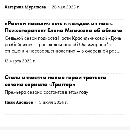
выгорание не только у взрослых, но и у детей. Как
Катерина Мурашова
26 мая 2025 г.
желание сделать «все правильно» приводит к
противоположному эффекту, рассказывает психолог
Катерина Мурашова и предлагает читателям «Сноба»
«Ростки насилия есть в каждом из нас».
поделиться своим мнением
Психотерапевт Елена Миськова об абьюзе
Седьмой сезон подкаста Насти Красильниковой «Дочь
разбойника» — расследование об Оксимироне* в
отношении несовершеннолетних — в очередной раз
поставил перед обществом ряд сложных вопросов.
12 марта 2025 г.
«Сноб» поговорил с социокультурным антропологом и
системным семейным психотерапевтом Еленой
Миськовой о двойных стандартах, крушении идеалов и
Стали известны новые герои третьего
способах противостоять абьюзу
сезона сериала «Триггер»
Премьера сезона состоится в этом году
Иван Адоньев
5 июля 2024 г.