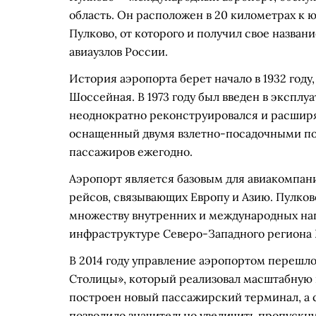
область. Он расположен в 20 километрах к ю
Пулково, от которого и получил свое назван
авиаузлов России.
История аэропорта берет начало в 1932 году
Шоссейная. В 1973 году был введен в экспл
неоднократно реконструировался и расширя
оснащенный двумя взлетно-посадочными п
пассажиров ежегодно.
Аэропорт является базовым для авиакомпан
рейсов, связывающих Европу и Азию. Пулко
множеству внутренних и международных нап
инфраструктуре Северо-Западного региона 
В 2014 году управление аэропортом перешл
Столицы», который реализовал масштабную 
построен новый пассажирский терминал, а 
позволило значительно увеличить пропускну