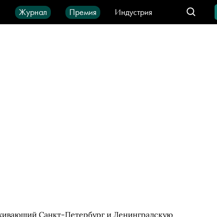
ы
Журнал
Премия
Индустрия
део
Город
IT-продукты
живающий Санкт-Петербург и Ленинградскую