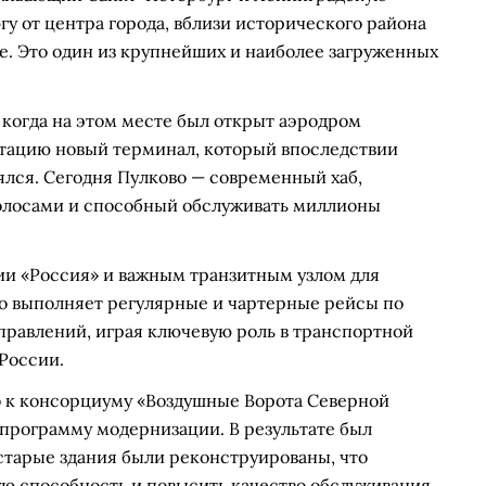
гу от центра города, вблизи исторического района
ие. Это один из крупнейших и наиболее загруженных
, когда на этом месте был открыт аэродром
уатацию новый терминал, который впоследствии
лся. Сегодня Пулково — современный хаб,
олосами и способный обслуживать миллионы
ии «Россия» и важным транзитным узлом для
во выполняет регулярные и чартерные рейсы по
равлений, играя ключевую роль в транспортной
России.
о к консорциуму «Воздушные Ворота Северной
программу модернизации. В результате был
старые здания были реконструированы, что
ю способность и повысить качество обслуживания.